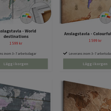
slagstavla - World
Anslagstavla - Colourful
destinations
1 599 kr
1 599 kr
ns inom 3–7 arbetsdagar
Leverans inom 3–7 arbetsda
Lägg i korgen
Lägg i korgen