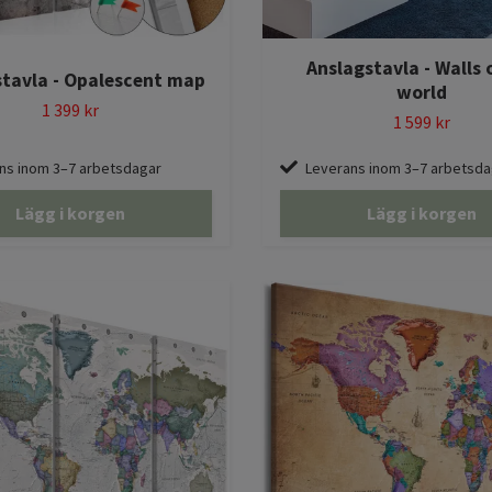
Anslagstavla - Walls 
stavla - Opalescent map
world
1 399 kr
1 599 kr
ns inom 3–7 arbetsdagar
Leverans inom 3–7 arbetsda
Lägg i korgen
Lägg i korgen