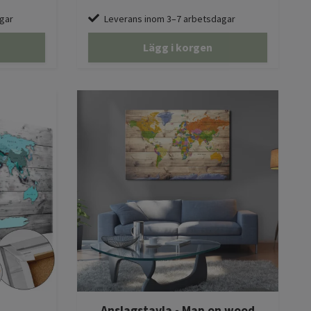
gar
Leverans inom 3–7 arbetsdagar
Lägg i korgen
Anslagstavla - Map on wood