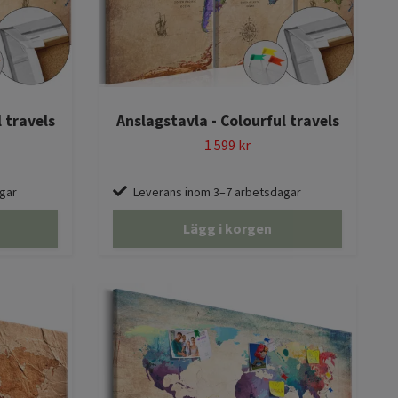
 travels
Anslagstavla - Colourful travels
1 599 kr
gar
Leverans inom 3–7 arbetsdagar
Lägg i korgen