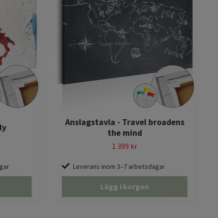
Anslagstavla - Travel broadens
ly
the mind
1 399 kr
gar
Leverans inom 3–7 arbetsdagar
Lägg i korgen