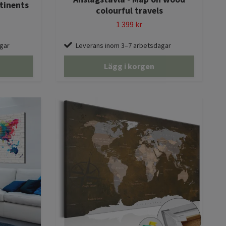
ntinents
colourful travels
1 399 kr
gar
Leverans inom 3–7 arbetsdagar
Lägg i korgen