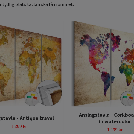
ur tydlig plats tavlan ska få i rummet.
Anslagstavla - Corkbo
stavla - Antique travel
in watercolor
1 399 kr
1 399 kr