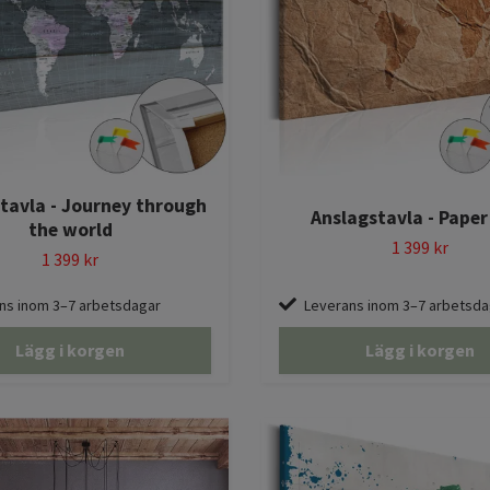
tavla - Journey through
Anslagstavla - Pape
the world
1 399 kr
1 399 kr
ns inom 3–7 arbetsdagar
Leverans inom 3–7 arbetsda
Lägg i korgen
Lägg i korgen