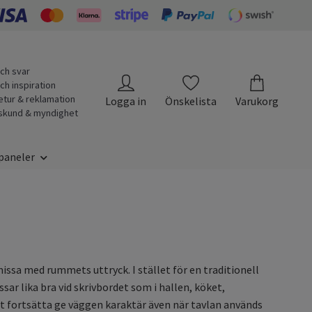
ch svar
ch inspiration
etur & reklamation
Logga in
Önskelista
Varukorg
skund & myndighet
paneler
issa med rummets uttryck. I stället för en traditionell
ar lika bra vid skrivbordet som i hallen, köket,
t fortsätta ge väggen karaktär även när tavlan används