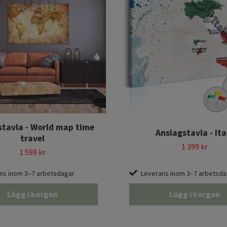
stavla - World map time
Anslagstavla - Ita
travel
1 399 kr
1 599 kr
ns inom 3–7 arbetsdagar
Leverans inom 3–7 arbetsda
Lägg i korgen
Lägg i korgen