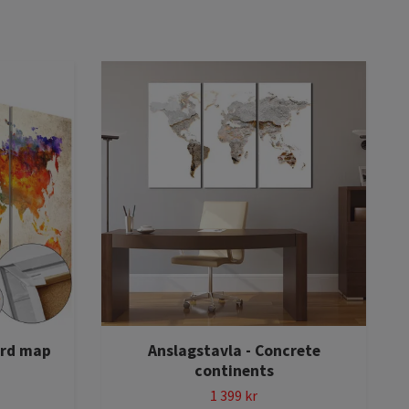
ard map
Anslagstavla - Concrete
continents
1 399 kr