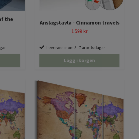
of the
Anslagstavla - Cinnamon travels
1 599 kr
gar
Leverans inom 3–7 arbetsdagar
Lägg i korgen