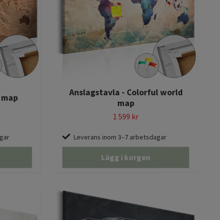
Anslagstavla - Colorful world
r map
map
1 599 kr
gar
Leverans inom 3–7 arbetsdagar
Lägg i korgen