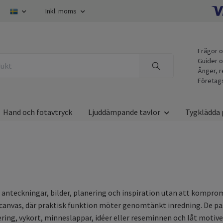
Inkl. moms
Frågor o
Guider o
Ånger, r
Företag
Hand och fotavtryck
Ljuddämpande tavlor
Tygklädda 
 anteckningar, bilder, planering och inspiration utan att komprom
canvas, där praktisk funktion möter genomtänkt inredning. De pass
ing, vykort, minneslappar, idéer eller reseminnen och låt motive