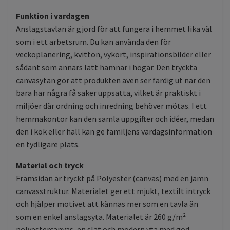
Funktion i vardagen
Anslagstavlan är gjord för att fungera i hemmet lika väl
som i ett arbetsrum. Du kan använda den för
veckoplanering, kvitton, vykort, inspirationsbilder eller
sådant som annars lätt hamnar i högar. Den tryckta
canvasytan gör att produkten även ser färdig ut när den
bara har några få saker uppsatta, vilket är praktiskt i
miljöer där ordning och inredning behöver mötas. I ett
hemmakontor kan den samla uppgifter och idéer, medan
den i kök eller hall kan ge familjens vardagsinformation
en tydligare plats.
Material och tryck
Framsidan är tryckt på Polyester (canvas) med en jämn
canvasstruktur. Materialet ger ett mjukt, textilt intryck
och hjälper motivet att kännas mer som en tavla än
som en enkel anslagsyta. Materialet är 260 g/m²
polyestercanvas, en slät och modern yta med god