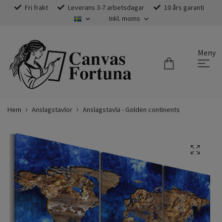
Fri frakt
Leverans 3-7 arbetsdagar
10 års garanti
Inkl. moms
Meny
Hem
Anslagstavlor
Anslagstavla - Golden continents