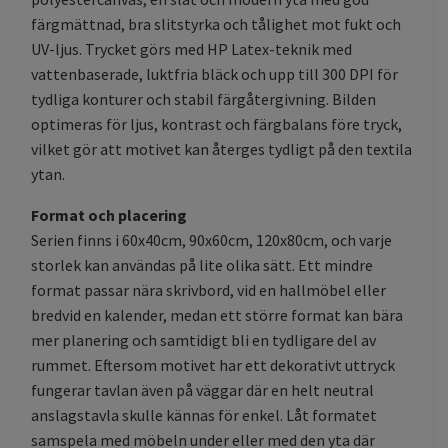
färgmättnad, bra slitstyrka och tålighet mot fukt och
UV-ljus. Trycket görs med HP Latex-teknik med
vattenbaserade, luktfria bläck och upp till 300 DPI för
tydliga konturer och stabil färgåtergivning. Bilden
optimeras för ljus, kontrast och färgbalans före tryck,
vilket gör att motivet kan återges tydligt på den textila
ytan.
Format och placering
Serien finns i 60x40cm, 90x60cm, 120x80cm, och varje
storlek kan användas på lite olika sätt. Ett mindre
format passar nära skrivbord, vid en hallmöbel eller
bredvid en kalender, medan ett större format kan bära
mer planering och samtidigt bli en tydligare del av
rummet. Eftersom motivet har ett dekorativt uttryck
fungerar tavlan även på väggar där en helt neutral
anslagstavla skulle kännas för enkel. Låt formatet
samspela med möbeln under eller med den yta där