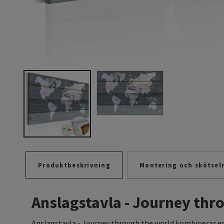
Produktbeskrivning
Montering och skötsel
Anslagstavla - Journey thr
Anslagstavla - Journey through the world kombinerar en