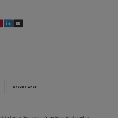
Recensioner
ätta tonen. Den tryckta framsidan gör att tavlan