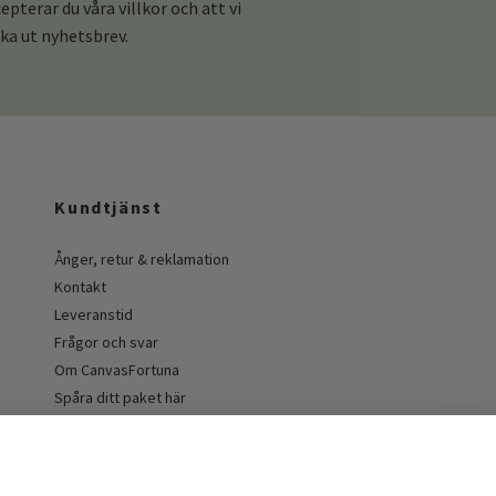
pterar du våra villkor och att vi
cka ut nyhetsbrev.
Kundtjänst
Ånger, retur & reklamation
Kontakt
Leveranstid
Frågor och svar
Om CanvasFortuna
Spåra ditt paket här
Guider och inspiration