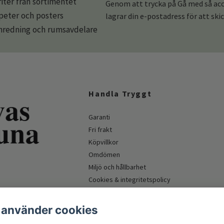
iter från sortimentet
Genom att trycka på Gå med så acce
apeter och posters
lagrar din e-postadress för att ski
redning och rumsavdelare
Handla Tryggt
Garanti
Fri frakt
Köpvillkor
Omdömen
Miljö och hållbarhet
Cookies & integritetspolicy
Företagskund & myndighet
 använder cookies