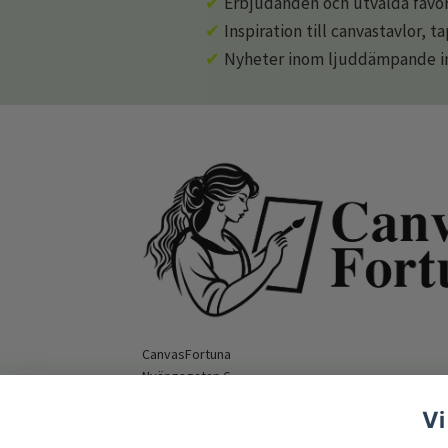
✔
Erbjudanden och utvalda favor
✔
Inspiration till canvastavlor, t
✔
Nyheter inom ljuddämpande in
CanvasFortuna
Nyängsgatan 6
295 39 Bromölla
Vi
Orgnummer: 559516-9862
E-mail:
hello@canvasfortuna.com