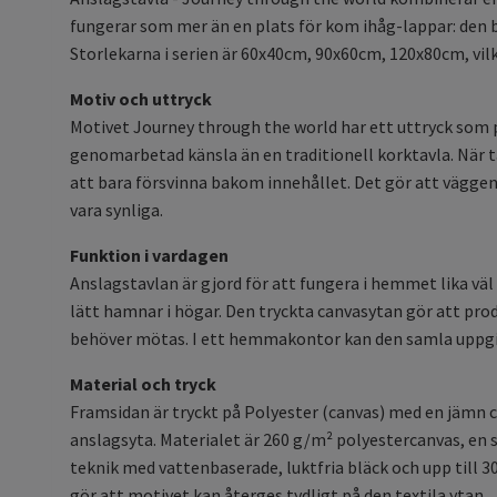
fungerar som mer än en plats för kom ihåg-lappar: den b
Storlekarna i serien är 60x40cm, 90x60cm, 120x80cm, vilke
Motiv och uttryck
Motivet Journey through the world har ett uttryck som pa
genomarbetad känsla än en traditionell korktavla. När 
att bara försvinna bakom innehållet. Det gör att väggen
vara synliga.
Funktion i vardagen
Anslagstavlan är gjord för att fungera i hemmet lika väl
lätt hamnar i högar. Den tryckta canvasytan gör att produ
behöver mötas. I ett hemmakontor kan den samla uppgifte
Material och tryck
Framsidan är tryckt på Polyester (canvas) med en jämn c
anslagsyta. Materialet är 260 g/m² polyestercanvas, en 
teknik med vattenbaserade, luktfria bläck och upp till 30
gör att motivet kan återges tydligt på den textila ytan.