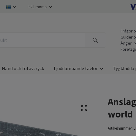
Inkl. moms
Frågor o
Guider o
Ånger, r
Företag
Hand och fotavtryck
Ljuddämpande tavlor
Tygklädda 
Anslag
world
Artikelnummer:
L