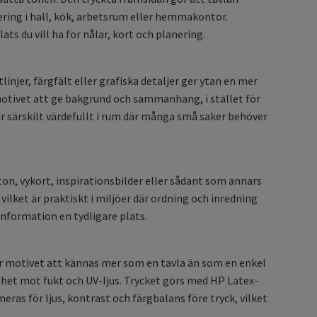
ering i hall, kök, arbetsrum eller hemmakontor.
ts du vill ha för nålar, kort och planering.
njer, färgfält eller grafiska detaljer ger ytan en mer
motivet att ge bakgrund och sammanhang, i stället för
r särskilt värdefullt i rum där många små saker behöver
ton, vykort, inspirationsbilder eller sådant som annars
vilket är praktiskt i miljöer där ordning och inredning
nformation en tydligare plats.
per motivet att kännas mer som en tavla än som en enkel
ghet mot fukt och UV-ljus. Trycket görs med HP Latex-
eras för ljus, kontrast och färgbalans före tryck, vilket