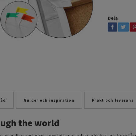
Dela
råd
Guider och inspiration
Frakt och leverans
ough the world
 användbar anslagsyta med ett motiv där världskartans form får s