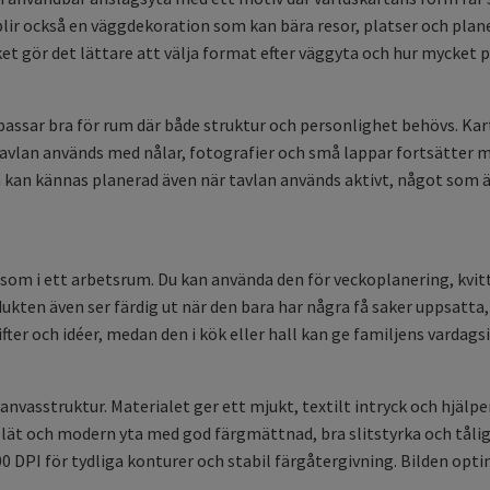
lir också en väggdekoration som kan bära resor, platser och plan
t gör det lättare att välja format efter väggyta och hur mycket pla
ssar bra för rum där både struktur och personlighet behövs. Kartli
tavlan används med nålar, fotografier och små lappar fortsätter 
 kan kännas planerad även när tavlan används aktivt, något som ä
 som i ett arbetsrum. Du kan använda den för veckoplanering, kvit
kten även ser färdig ut när den bara har några få saker uppsatta, 
r och idéer, medan den i kök eller hall kan ge familjens vardagsi
anvasstruktur. Materialet ger ett mjukt, textilt intryck och hjäl
slät och modern yta med god färgmättnad, bra slitstyrka och tåli
0 DPI för tydliga konturer och stabil färgåtergivning. Bilden optim