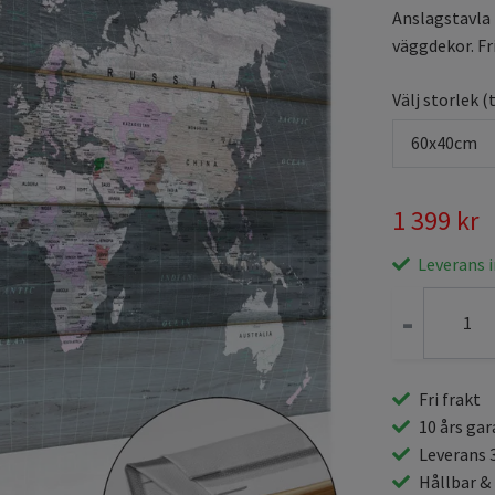
Anslagstavla
väggdekor. Fri
Välj storlek (
60x40cm
1 399 kr
Leverans 
-
Fri frakt
10 års gar
Leverans 
Hållbar &