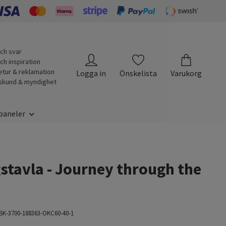
ch svar
ch inspiration
etur & reklamation
Logga in
Önskelista
Varukorg
skund & myndighet
paneler
stavla - Journey through the
BK-3700-188363-OKC60-40-1