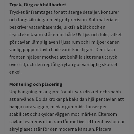
Tryck, färg och hållbarhet
Trycket är framtaget för att återge detaljer, konturer
och färgskiftningar med god precision. Källmaterialet
beskriver vattenbaserade, luktfria bläck och en
tryckteknik som står emot både UV-ljus och fukt, vilket
gör tavlan lämplig även i ljusa rum och i miljöer där en
vanlig papperstavla hade varit känsligare. Den släta
fronten hjälper motivet att behålla sitt rena uttryck
över tid, och den reptåliga ytan gör vardaglig skötsel
enkel.
Montering och placering
Upphängningen är gjord för att vara diskret och snabb
att använda. Dolda krokar på baksidan hjälper tavlan att
hänga nära väggen, medan gummidistanser ger
stabilitet och skyddar väggen mot märken. Eftersom
tavlan levereras utan ram får motivet ett rent avslut där
akrylglaset står för den moderna känslan. Placera