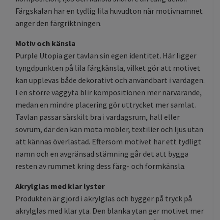
Färgskalan har en tydlig lila huvudton när motivnamnet
anger den färgriktningen.
Motiv och känsla
Purple Utopia ger tavlan sin egen identitet. Här ligger
tyngdpunkten på lila färgkänsla, vilket gör att motivet
kan upplevas både dekorativt och användbart i vardagen.
I en större väggyta blir kompositionen mer närvarande,
medan en mindre placering gör uttrycket mer samlat.
Tavlan passar särskilt bra i vardagsrum, hall eller
sovrum, där den kan möta möbler, textilier och ljus utan
att kännas överlastad. Eftersom motivet har ett tydligt
namn och en avgränsad stämning går det att bygga
resten av rummet kring dess färg- och formkänsla.
Akrylglas med klar lyster
Produkten är gjord i akrylglas och bygger på tryck på
akrylglas med klar yta. Den blanka ytan ger motivet mer