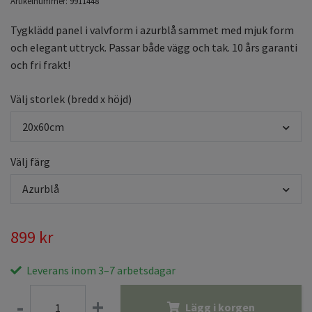
Artikelnummer:
9911448
Tygklädd panel i valvform i azurblå sammet med mjuk form
och elegant uttryck. Passar både vägg och tak. 10 års garanti
och fri frakt!
Välj storlek (bredd x höjd)
20x60cm
Välj färg
Azurblå
899 kr
Leverans inom 3–7 arbetsdagar
-
+
Lägg i korgen