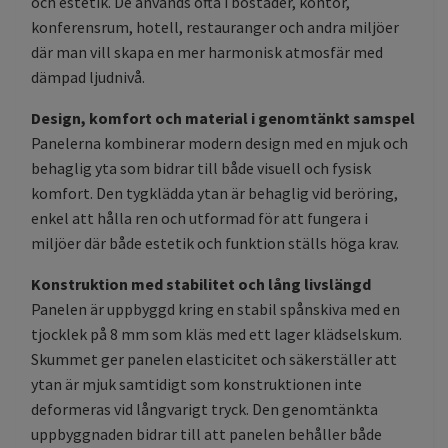
och estetik. De används ofta i bostäder, kontor,
konferensrum, hotell, restauranger och andra miljöer
där man vill skapa en mer harmonisk atmosfär med
dämpad ljudnivå.
Design, komfort och material i genomtänkt samspel
Panelerna kombinerar modern design med en mjuk och
behaglig yta som bidrar till både visuell och fysisk
komfort. Den tygklädda ytan är behaglig vid beröring,
enkel att hålla ren och utformad för att fungera i
miljöer där både estetik och funktion ställs höga krav.
Konstruktion med stabilitet och lång livslängd
Panelen är uppbyggd kring en stabil spånskiva med en
tjocklek på 8 mm som kläs med ett lager klädselskum.
Skummet ger panelen elasticitet och säkerställer att
ytan är mjuk samtidigt som konstruktionen inte
deformeras vid långvarigt tryck. Den genomtänkta
uppbyggnaden bidrar till att panelen behåller både