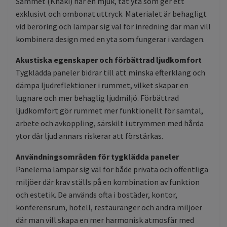
Sammet (Khaki) har en mjuk, tät yta som ger ett
exklusivt och ombonat uttryck. Materialet är behagligt
vid beröring och lämpar sig väl för inredning där man vill
kombinera design med en yta som fungerar i vardagen.
Akustiska egenskaper och förbättrad ljudkomfort
Tygklädda paneler bidrar till att minska efterklang och
dämpa ljudreflektioner i rummet, vilket skapar en
lugnare och mer behaglig ljudmiljö. Förbättrad
ljudkomfort gör rummet mer funktionellt för samtal,
arbete och avkoppling, särskilt i utrymmen med hårda
ytor där ljud annars riskerar att förstärkas.
Användningsområden för tygklädda paneler
Panelerna lämpar sig väl för både privata och offentliga
miljöer där krav ställs på en kombination av funktion
och estetik. De används ofta i bostäder, kontor,
konferensrum, hotell, restauranger och andra miljöer
där man vill skapa en mer harmonisk atmosfär med