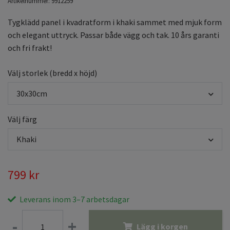
Artikelnummer:
9912259
Tygklädd panel i kvadratform i khaki sammet med mjuk form
och elegant uttryck. Passar både vägg och tak. 10 års garanti
och fri frakt!
Välj storlek (bredd x höjd)
30x30cm
Välj färg
Khaki
799 kr
Leverans inom 3–7 arbetsdagar
-
+
Lägg i korgen