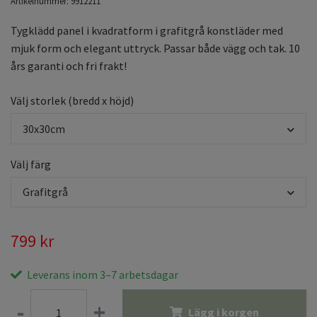
Artikelnummer:
9912211
Tygklädd panel i kvadratform i grafitgrå konstläder med
mjuk form och elegant uttryck. Passar både vägg och tak. 10
års garanti och fri frakt!
Välj storlek (bredd x höjd)
30x30cm
Välj färg
Grafitgrå
799 kr
Leverans inom 3–7 arbetsdagar
-
+
Lägg i korgen