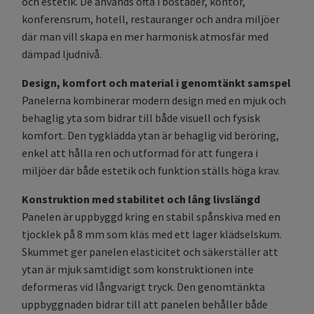
och estetik. De används ofta i bostäder, kontor,
konferensrum, hotell, restauranger och andra miljöer
där man vill skapa en mer harmonisk atmosfär med
dämpad ljudnivå.
Design, komfort och material i genomtänkt samspel
Panelerna kombinerar modern design med en mjuk och
behaglig yta som bidrar till både visuell och fysisk
komfort. Den tygklädda ytan är behaglig vid beröring,
enkel att hålla ren och utformad för att fungera i
miljöer där både estetik och funktion ställs höga krav.
Konstruktion med stabilitet och lång livslängd
Panelen är uppbyggd kring en stabil spånskiva med en
tjocklek på 8 mm som kläs med ett lager klädselskum.
Skummet ger panelen elasticitet och säkerställer att
ytan är mjuk samtidigt som konstruktionen inte
deformeras vid långvarigt tryck. Den genomtänkta
uppbyggnaden bidrar till att panelen behåller både