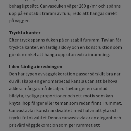
behagligt sätt. Canvasduken väger 260 g/m² och spänns
upp på en stabil träram av furu, redo att hängas direkt
på väggen.
Tryckta kanter
Efter tryck spänns duken på en stabil fururam. Tavlan får
tryckta kanter, en färdig sidovy och en konstruktion som
gör den enkel att hänga upp utan extra inramning.
I den färdiga inredningen
Den här typen av väggdekoration passar särskilt bra när
du vill skapa en genomarbetad känsla utan att behöva
addera många små detaljer. Tavlan ger en samlad
bildyta, tydliga proportioner och ett motiv som kan
knyta ihop färger eller teman som redan finns i rummet.
Canvastavla i konstnärskvalitet med halvmatt yta och
tryck i fotokvalitet Denna canvastavla är en elegant och
prisvärd väggdekoration som ger rummet ett