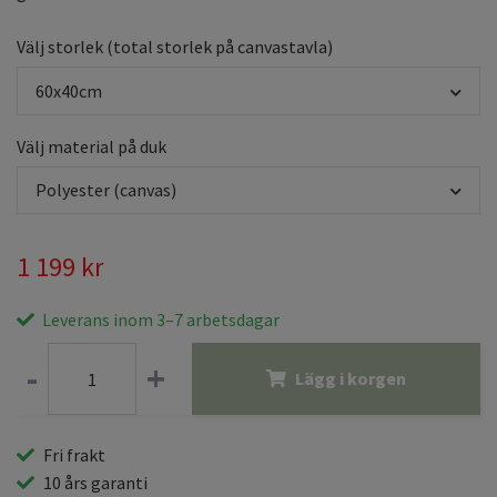
Välj storlek (total storlek på canvastavla)
60x40cm
Välj material på duk
Polyester (canvas)
1 199 kr
Leverans inom 3–7 arbetsdagar
-
+
Lägg i korgen
Fri frakt
10 års garanti