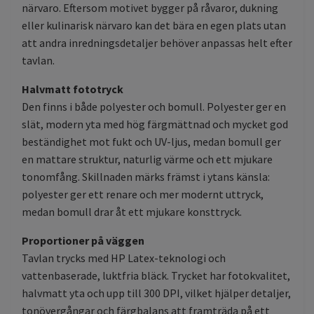
närvaro. Eftersom motivet bygger på råvaror, dukning
eller kulinarisk närvaro kan det bära en egen plats utan
att andra inredningsdetaljer behöver anpassas helt efter
tavlan.
Halvmatt fototryck
Den finns i både polyester och bomull. Polyester ger en
slät, modern yta med hög färgmättnad och mycket god
beständighet mot fukt och UV-ljus, medan bomull ger
en mattare struktur, naturlig värme och ett mjukare
tonomfång. Skillnaden märks främst i ytans känsla:
polyester ger ett renare och mer modernt uttryck,
medan bomull drar åt ett mjukare konsttryck.
Proportioner på väggen
Tavlan trycks med HP Latex-teknologi och
vattenbaserade, luktfria bläck. Trycket har fotokvalitet,
halvmatt yta och upp till 300 DPI, vilket hjälper detaljer,
tonövergångar och färgbalans att framträda på ett