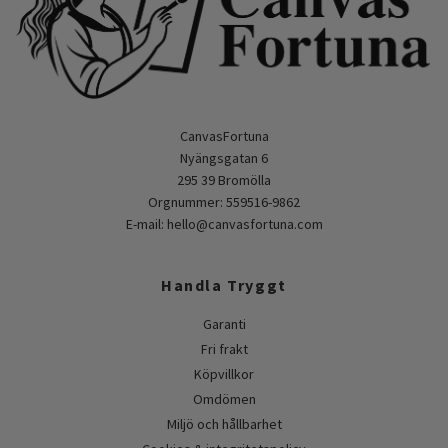
CanvasFortuna
Nyängsgatan 6
295 39 Bromölla
Orgnummer: 559516-9862
E-mail:
hello@canvasfortuna.com
Handla Tryggt
Garanti
Fri frakt
Köpvillkor
Omdömen
Miljö och hållbarhet