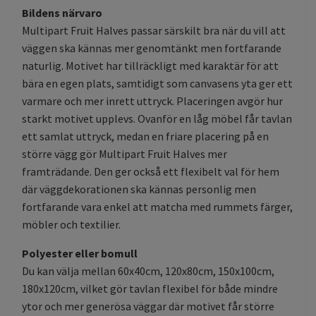
Bildens närvaro
Multipart Fruit Halves passar särskilt bra när du vill att
väggen ska kännas mer genomtänkt men fortfarande
naturlig. Motivet har tillräckligt med karaktär för att
bära en egen plats, samtidigt som canvasens yta ger ett
varmare och mer inrett uttryck. Placeringen avgör hur
starkt motivet upplevs. Ovanför en låg möbel får tavlan
ett samlat uttryck, medan en friare placering på en
större vägg gör Multipart Fruit Halves mer
framträdande. Den ger också ett flexibelt val för hem
där väggdekorationen ska kännas personlig men
fortfarande vara enkel att matcha med rummets färger,
möbler och textilier.
Polyester eller bomull
Du kan välja mellan 60x40cm, 120x80cm, 150x100cm,
180x120cm, vilket gör tavlan flexibel för både mindre
ytor och mer generösa väggar där motivet får större