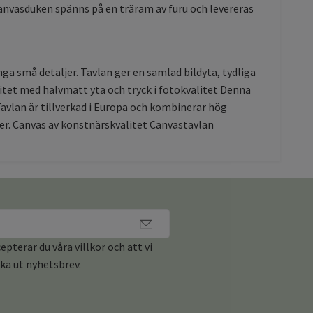
 Canvasduken spänns på en träram av furu och levereras
a små detaljer. Tavlan ger en samlad bildyta, tydliga
itet med halvmatt yta och tryck i fotokvalitet Denna
avlan är tillverkad i Europa och kombinerar hög
rer. Canvas av konstnärskvalitet Canvastavlan
pterar du våra villkor och att vi
cka ut nyhetsbrev.