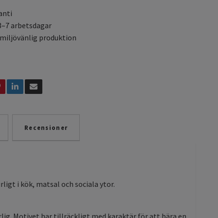
anti
3–7 arbetsdagar
 miljövänlig produktion
Recensioner
ligt i kök, matsal och sociala ytor.
ig. Motivet har tillräckligt med karaktär för att bära en