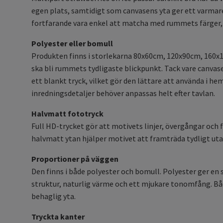
egen plats, samtidigt som canvasens yta ger ett varmare
fortfarande vara enkel att matcha med rummets färger, 
Polyester eller bomull
Produkten finns i storlekarna 80x60cm, 120x90cm, 160x12
ska bli rummets tydligaste blickpunkt. Tack vare canvasen
ett blankt tryck, vilket gör den lättare att använda i h
inredningsdetaljer behöver anpassas helt efter tavlan.
Halvmatt fototryck
Full HD-trycket gör att motivets linjer, övergångar och
halvmatt ytan hjälper motivet att framträda tydligt uta
Proportioner på väggen
Den finns i både polyester och bomull. Polyester ger 
struktur, naturlig värme och ett mjukare tonomfång. Båd
behaglig yta.
Tryckta kanter