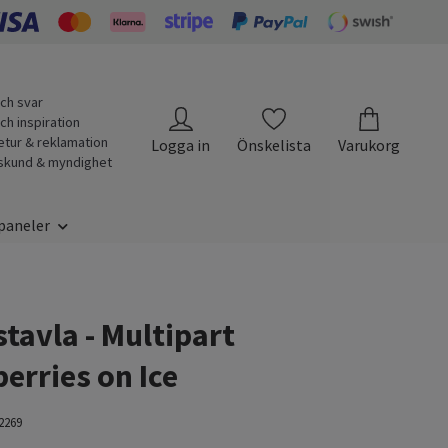
ch svar
ch inspiration
etur & reklamation
Logga in
Önskelista
Varukorg
skund & myndighet
paneler
tavla - Multipart
erries on Ice
2269