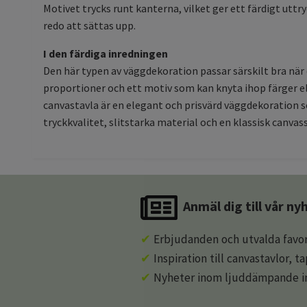
Motivet trycks runt kanterna, vilket ger ett färdigt utt
redo att sättas upp.
I den färdiga inredningen
Den här typen av väggdekoration passar särskilt bra när
proportioner och ett motiv som kan knyta ihop färger e
canvastavla är en elegant och prisvärd väggdekoration s
tryckkvalitet, slitstarka material och en klassisk canva
Anmäl dig till vår n
✔
Erbjudanden och utvalda favor
✔
Inspiration till canvastavlor, t
✔
Nyheter inom ljuddämpande in