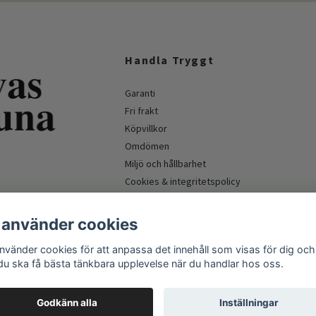
Handla Tryggt
Garanti
Fri frakt
Köpvillkor
Omdömen
Miljö och hållbarhet
Cookies & integritetspolicy
Företagskund & myndighet
 använder cookies
använder cookies för att anpassa det innehåll som visas för dig och
 du ska få bästa tänkbara upplevelse när du handlar hos oss.
Godkänn alla
Inställningar