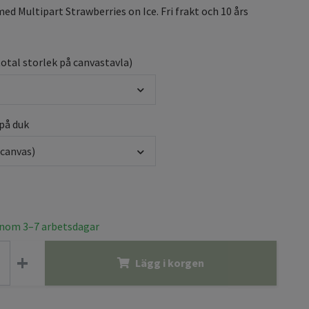
ed Multipart Strawberries on Ice. Fri frakt och 10 års
total storlek på canvastavla)
 på duk
(canvas)
inom 3–7 arbetsdagar
+
Lägg i korgen