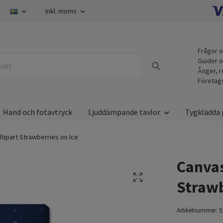
Inkl. moms
Frågor o
Guider o
Ånger, r
Företag
Hand och fotavtryck
Ljuddämpande tavlor
Tygklädda 
ltipart Strawberries on Ice
Canvas
Strawb
Artikelnummer:
5