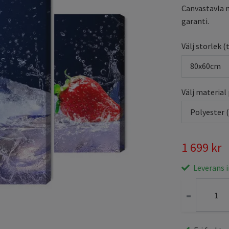
Canvastavla m
garanti.
Välj storlek (
80x60cm
Välj material
Polyester 
1 699 kr
Leverans 
-