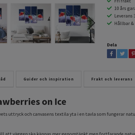
Fri frakt
10 års gar
Leverans 
Hållbar &
Dela
råd
Guider och inspiration
Frakt och leverans
awberries on Ice
ts uttryck och canvasens textila yta i en tavla som fungerar natur
 vill att väggen ska kännas mer genomtänkt men fortfarande naturl