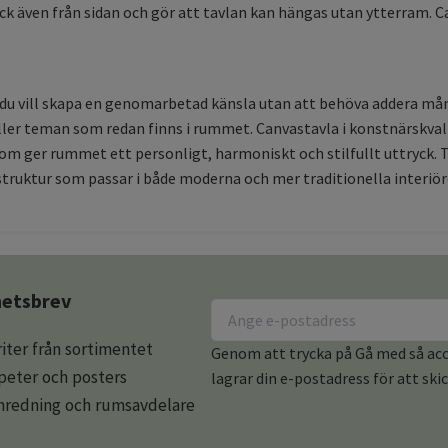
ryck även från sidan och gör att tavlan kan hängas utan ytterram.
 du vill skapa en genomarbetad känsla utan att behöva addera mång
ller teman som redan finns i rummet. Canvastavla i konstnärskval
om ger rummet ett personligt, harmoniskt och stilfullt uttryck. T
sstruktur som passar i både moderna och mer traditionella interiö
yhetsbrev
iter från sortimentet
Genom att trycka på Gå med så acce
apeter och posters
lagrar din e-postadress för att ski
redning och rumsavdelare