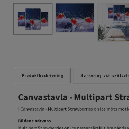
Produktbeskrivning
Montering och skötsel
Canvastavla - Multipart Str
I Canvastavla - Multipart Strawberries on Ice möts motive
Bildens närvaro
Multipart Strawberries on Ice passar särskilt bra när du