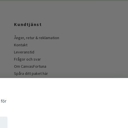
Kundtjänst
Ånger, retur & reklamation
Kontakt
Leveranstid
Frågor och svar
Om CanvasFortuna
Spåra ditt paket här
Guider och inspiration
 för