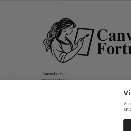
CanvasFortuna
Nyängsgatan 6
295 39 Bromölla
Vi
Orgnummer: 559516-9862
E-mail:
hello@canvasfortuna.com
Vi 
att
© 2026 CanvasFortuna