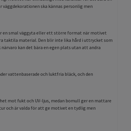
 där väggdekorationen ska kännas personlig men
r en smal väggyta eller ett större format när motivet
 taktila material. Den blir inte lika hård i uttrycket som
k närvaro kan det bära en egen plats utan att andra
der vattenbaserade och luktfria bläck, och den
ghet mot fukt och UV-ljus, medan bomull ger en mattare
ur och är valda för att ge motivet en tydlig men