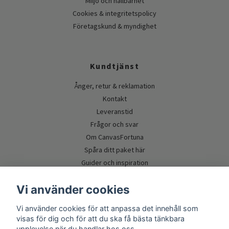
Miljö och hållbarhet
Cookies & integritetspolicy
Företagskund & myndighet
Kundtjänst
Ånger, retur & reklamation
Kontakt
Leveranstid
Frågor och svar
Om CanvasFortuna
Spåra ditt paket här
Guider och inspiration
Vi använder cookies
Vi använder cookies för att anpassa det innehåll som
visas för dig och för att du ska få bästa tänkbara
upplevelse när du handlar hos oss.