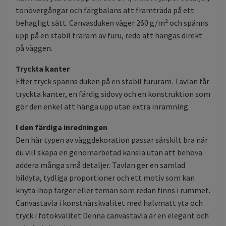
tonövergångar och färgbalans att framträda på ett
behagligt sätt. Canvasduken väger 260 g/m² och spänns
upp på en stabil träram av furu, redo att hängas direkt
på väggen.
Tryckta kanter
Efter tryck spänns duken på en stabil fururam. Tavlan får
tryckta kanter, en färdig sidovy och en konstruktion som
gör den enkel att hänga upp utan extra inramning.
I den färdiga inredningen
Den här typen av väggdekoration passar särskilt bra när
du vill skapa en genomarbetad känsla utan att behöva
addera många små detaljer. Tavlan ger en samlad
bildyta, tydliga proportioner och ett motiv som kan
knyta ihop färger eller teman som redan finns i rummet.
Canvastavla i konstnärskvalitet med halvmatt yta och
tryck i fotokvalitet Denna canvastavla är en elegant och