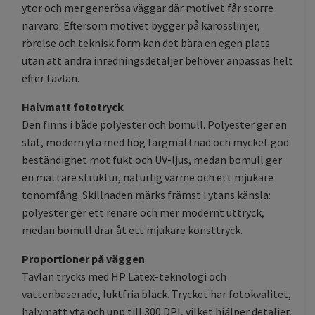
ytor och mer generösa väggar där motivet får större
närvaro. Eftersom motivet bygger på karosslinjer,
rörelse och teknisk form kan det bära en egen plats
utan att andra inredningsdetaljer behöver anpassas helt
efter tavlan.
Halvmatt fototryck
Den finns i både polyester och bomull. Polyester ger en
slät, modern yta med hög färgmättnad och mycket god
beständighet mot fukt och UV-ljus, medan bomull ger
en mattare struktur, naturlig värme och ett mjukare
tonomfång. Skillnaden märks främst i ytans känsla:
polyester ger ett renare och mer modernt uttryck,
medan bomull drar åt ett mjukare konsttryck.
Proportioner på väggen
Tavlan trycks med HP Latex-teknologi och
vattenbaserade, luktfria bläck. Trycket har fotokvalitet,
halvmatt yta och upp till 300 DPI, vilket hjälper detaljer,