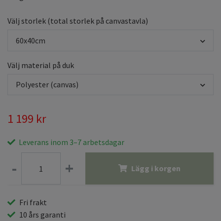
Välj storlek (total storlek på canvastavla)
60x40cm
Välj material på duk
Polyester (canvas)
1 199 kr
Leverans inom 3–7 arbetsdagar
-
+
Lägg i korgen
Fri frakt
10 års garanti