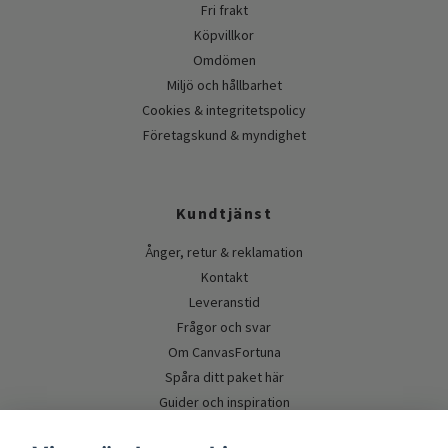
Fri frakt
Köpvillkor
Omdömen
Miljö och hållbarhet
Cookies & integritetspolicy
Företagskund & myndighet
Kundtjänst
Ånger, retur & reklamation
Kontakt
Leveranstid
Frågor och svar
Om CanvasFortuna
Spåra ditt paket här
Guider och inspiration