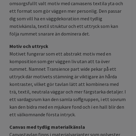
omsorgsfullt valt motiv med canvasens textila yta och
ett format som gör väggen mer personlig. Den passar
dig som vill ha en väggdekoration med tydlig
motivkänsla, textil struktur och ett uttryck som kan
följa rummet snarare än dominera det.
Motiv och uttryck
Motivet fungerar som ett abstrakt motiv med en
komposition som ger väggen liv utan att ta över
rummet. Namnet Transience part wide pekar på ett
uttryck där motivets stämning är viktigare än hårda
kontraster, vilket gör tavlan lätt att kombinera med
trä, textil, neutrala väggar och mer färgstarka detaljer. I
ett vardagsrum kan den samla soffgruppen, i ett sovrum
kan den bidra med en mjukare fond och i en hall blir den
ett välkomnande första intryck.
Canvas med tydlig materialkänsla
Canvastavlan finns i materialvarianter som polyester