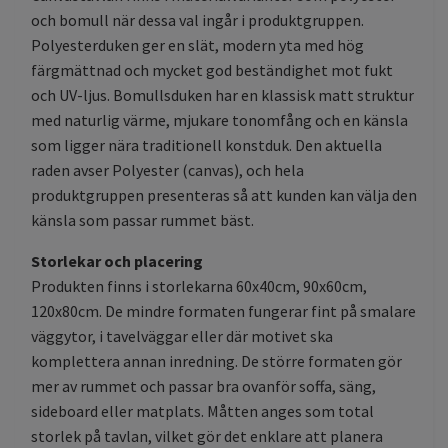
och bomull när dessa val ingår i produktgruppen.
Polyesterduken ger en slät, modern yta med hög
färgmättnad och mycket god beständighet mot fukt
och UV-ljus. Bomullsduken har en klassisk matt struktur
med naturlig värme, mjukare tonomfång och en känsla
som ligger nära traditionell konstduk. Den aktuella
raden avser Polyester (canvas), och hela
produktgruppen presenteras så att kunden kan välja den
känsla som passar rummet bäst.
Storlekar och placering
Produkten finns i storlekarna 60x40cm, 90x60cm,
120x80cm. De mindre formaten fungerar fint på smalare
väggytor, i tavelväggar eller där motivet ska
komplettera annan inredning. De större formaten gör
mer av rummet och passar bra ovanför soffa, säng,
sideboard eller matplats. Måtten anges som total
storlek på tavlan, vilket gör det enklare att planera