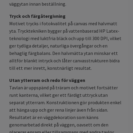
väggytan innan beställning.
Tryck och färgåtergivning
Motivet trycks i fotokvalitet på canvas med halvmatt
yta. Trycktekniken bygger på vattenbaserad HP Latex-
teknologi med luktfria bläck och upp till 300 DPI, vilket
ger tydliga detaljer, naturliga övergångar och en
behaglig färgbalans. Den halvmätta ytan minskar ett
alltför blankt intryck och låter canvasstrukturen bidra
till ett mer inrett, konstnärligt resultat.
Utan ytterram och redo för väggen
Tavlan är uppspänd på träram och motivet fortsätter
runt kanterna, vilket ger ett färdigt uttryck utan
separat ytterram. Konstruktionen gör produkten enkel
att hänga upp och ger rena linjer även från sidan.
Resultatet är en väggdekoration som känns
genomarbetad direkt på väggen, oavsett om den
placeras ensam eller tillsammans med andra tavlor.