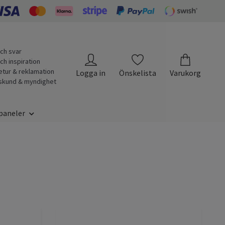
ch svar
ch inspiration
etur & reklamation
Logga in
Önskelista
Varukorg
skund & myndighet
paneler