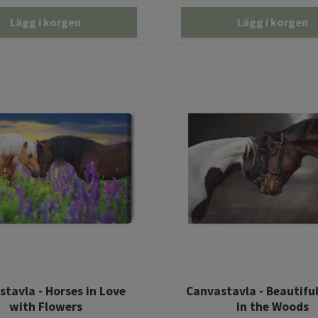
Lägg i korgen
Lägg i korgen
tavla - Horses in Love
Canvastavla - Beautifu
with Flowers
in the Woods