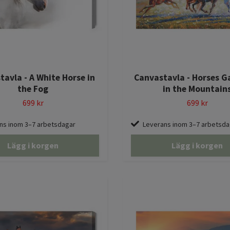
avla - A White Horse in
Canvastavla - Horses G
the Fog
in the Mountain
699 kr
699 kr
ns inom 3–7 arbetsdagar
Leverans inom 3–7 arbetsda
Lägg i korgen
Lägg i korgen