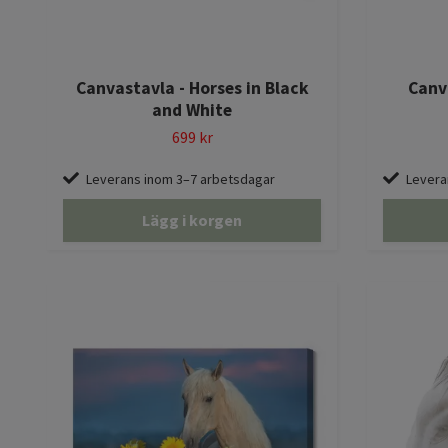
Canvastavla - Horses in Black
Canva
and White
699 kr
Leverans inom 3–7 arbetsdagar
Levera
Lägg i korgen