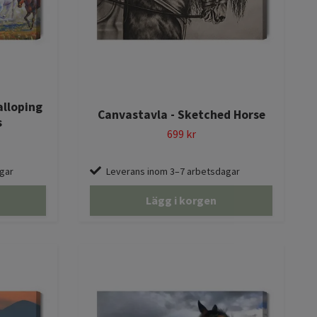
alloping
Canvastavla - Sketched Horse
s
699 kr
gar
Leverans inom 3–7 arbetsdagar
Lägg i korgen