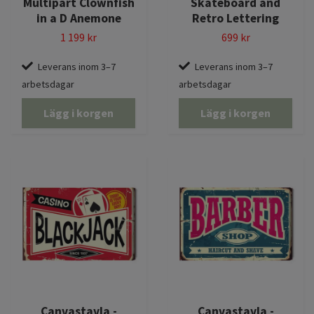
Multipart Clownfish
Skateboard and
in a D Anemone
Retro Lettering
1 199 kr
699 kr
Leverans inom 3–7
Leverans inom 3–7
arbetsdagar
arbetsdagar
Lägg i korgen
Lägg i korgen
Canvastavla -
Canvastavla -