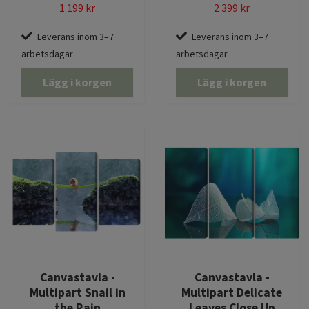
1 199 kr
2 399 kr
Leverans inom 3–7
Leverans inom 3–7
arbetsdagar
arbetsdagar
Lägg i korgen
Lägg i korgen
Canvastavla -
Canvastavla -
Multipart Snail in
Multipart Delicate
the Rain
Leaves Close Up