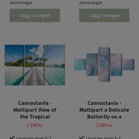
arbetsdagar
arbetsdagar
Lägg i korgen
Lägg i korgen
Canvastavla -
Canvastavla -
Multipart View of
Multipart a Delicate
the Tropical
Butterfly on a
1 199 kr
2 399 kr
Leverans inom 3–7
Leverans inom 3–7