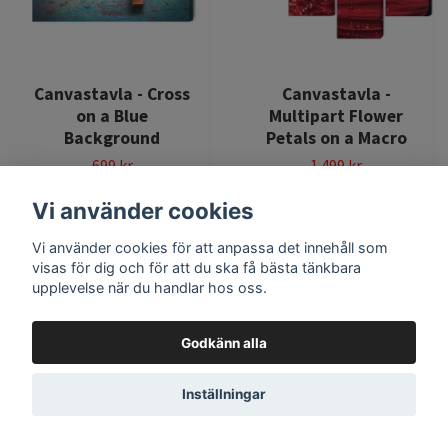
Canvastavla - Cross
Canvastavla -
on a Blue
Multipart Flower
Background
Petals on a Macro
699 kr
1 499 kr
Vi använder cookies
Leverans inom 3–7
Leverans inom 3–7
arbetsdagar
arbetsdagar
Vi använder cookies för att anpassa det innehåll som
visas för dig och för att du ska få bästa tänkbara
Lägg i korgen
Lägg i korgen
upplevelse när du handlar hos oss.
Godkänn alla
Inställningar