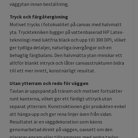
väggytan innan beställning.
Tryck och färgåtergivning
Motivet trycks i fotokvalitet på canvas med halvmatt
yta. Trycktekniken bygger på vattenbaserad HP Latex-
teknologi med luktfria bläck och upp till 300 DPI, vilket
ger tydliga detaljer, naturliga övergångar och en
behaglig färgbalans. Den halvmätta ytan minskar ett
alltför blankt intryck och låter canvasstrukturen bidra
till ett mer inrett, konstnärligt resultat.
Utan ytterram och redo för väggen
Tavlan är uppspänd på träram och motivet fortsätter
runt kanterna, vilket ger ett färdigt uttryck utan
separat ytterram. Konstruktionen gör produkten enkel
att hänga upp och ger rena linjer även från sidan.
Resultatet är en väggdekoration som känns
genomarbetad direkt på väggen, oavsett om den
placeras ensam eller tillsammans med andra tavlor.