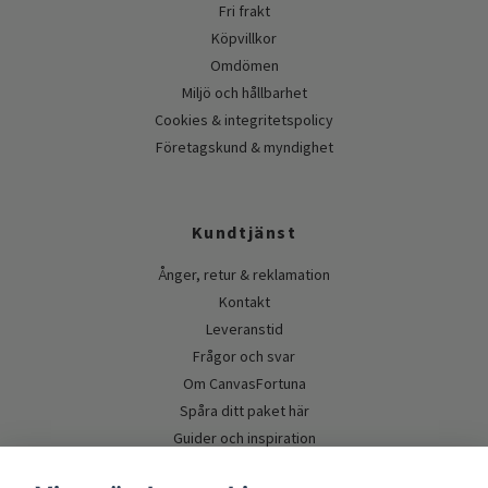
Fri frakt
Köpvillkor
Omdömen
Miljö och hållbarhet
Cookies & integritetspolicy
Företagskund & myndighet
Kundtjänst
Ånger, retur & reklamation
Kontakt
Leveranstid
Frågor och svar
Om CanvasFortuna
Spåra ditt paket här
Guider och inspiration