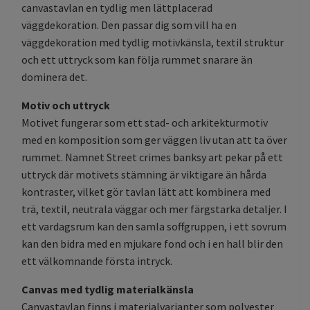
canvastavlan en tydlig men lättplacerad
väggdekoration. Den passar dig som vill ha en
väggdekoration med tydlig motivkänsla, textil struktur
och ett uttryck som kan följa rummet snarare än
dominera det.
Motiv och uttryck
Motivet fungerar som ett stad- och arkitekturmotiv
med en komposition som ger väggen liv utan att ta över
rummet. Namnet Street crimes banksy art pekar på ett
uttryck där motivets stämning är viktigare än hårda
kontraster, vilket gör tavlan lätt att kombinera med
trä, textil, neutrala väggar och mer färgstarka detaljer. I
ett vardagsrum kan den samla soffgruppen, i ett sovrum
kan den bidra med en mjukare fond och i en hall blir den
ett välkomnande första intryck.
Canvas med tydlig materialkänsla
Canvastavlan finns i materialvarianter som polyester