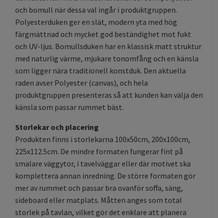
och bomull när dessa val ingår i produktgruppen.
Polyesterduken ger en slät, modern yta med hög
färgmättnad och mycket god beständighet mot fukt
och UV-ljus. Bomullsduken har en klassisk matt struktur
med naturlig värme, mjukare tonomfång och en känsla
som ligger nära traditionell konstduk. Den aktuella
raden avser Polyester (canvas), och hela
produktgruppen presenteras så att kunden kan välja den
känsla som passar rummet bäst.
Storlekar och placering
Produkten finns i storlekarna 100x50cm, 200x100cm,
225x112.5cm. De mindre formaten fungerar fint på
smalare väggytor, i tavelväggar eller där motivet ska
komplettera annan inredning. De större formaten gör
mer av rummet och passar bra ovanför soffa, säng,
sideboard eller matplats. Måtten anges som total
storlek på tavlan, vilket gör det enklare att planera