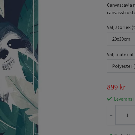
Canvastavla m
canvasstruktur
Välj storlek (
20x30cm
Välj material
Polyester 
899 kr
Leverans 
-