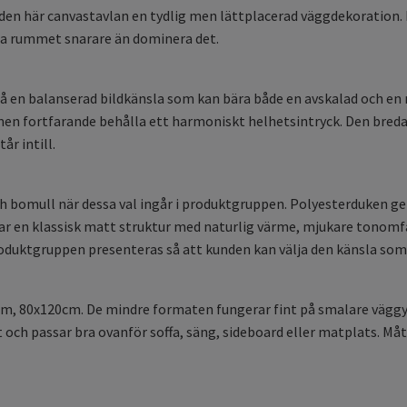
r den här canvastavlan en tydlig men lättplacerad väggdekoration.
lja rummet snarare än dominera det.
s på en balanserad bildkänsla som kan bära både en avskalad och en 
 men fortfarande behålla ett harmoniskt helhetsintryck. Den bred
r intill.
ch bomull när dessa val ingår i produktgruppen. Polyesterduken 
r en klassisk matt struktur med naturlig värme, mjukare tonomfå
produktgruppen presenteras så att kunden kan välja den känsla so
m, 80x120cm. De mindre formaten fungerar fint på smalare väggyt
ch passar bra ovanför soffa, säng, sideboard eller matplats. Mått