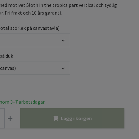
ed motivet Sloth in the tropics part vertical och tydlig
. Fri frakt och 10 års garanti.
total storlek på canvastavla)
 på duk
(canvas)
inom 3–7 arbetsdagar
+
Lägg i korgen