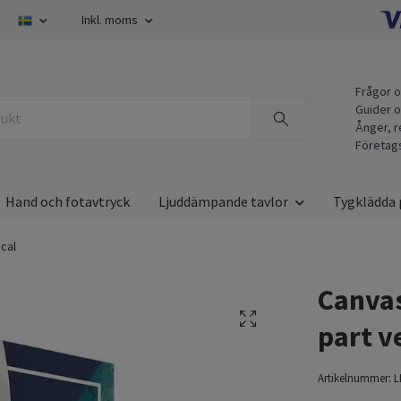
Inkl. moms
Frågor o
Guider o
Ånger, r
Företag
Hand och fotavtryck
Ljuddämpande tavlor
Tygklädda 
ical
Canvas
part v
Artikelnummer:
L