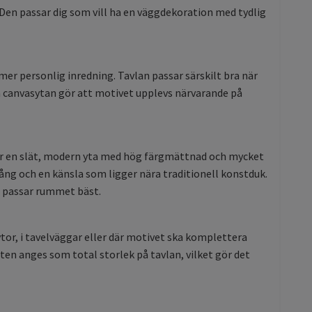
 Den passar dig som vill ha en väggdekoration med tydlig
mer personlig inredning. Tavlan passar särskilt bra när
a canvasytan gör att motivet upplevs närvarande på
ger en slät, modern yta med hög färgmättnad och mycket
ng och en känsla som ligger nära traditionell konstduk.
m passar rummet bäst.
or, i tavelväggar eller där motivet ska komplettera
en anges som total storlek på tavlan, vilket gör det