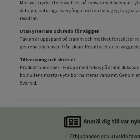
Motivet trycks i fotokvalitet på canvas med halvmatt yta
detaljer, naturliga övergångar och en behaglig färgbalan
resultat.
Utan ytterram och redo för väggen
Tavlan är uppspänd på träram och motivet fortsätter run
ger rena linjer även från sidan. Resultatet är en vägg
Tillverkning och skötsel
Produktionen sker i Europa med fokus på stabil dukspänn
bomullens mattare yta bör hanteras varsamt. Genom att 
över tid.
Anmäl dig till vår n
✔
Erbjudanden och utvalda favor