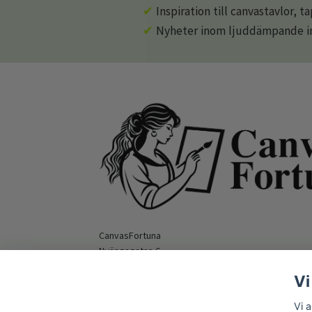
✔
Inspiration till canvastavlor, t
✔
Nyheter inom ljuddämpande in
CanvasFortuna
Nyängsgatan 6
295 39 Bromölla
Vi
Orgnummer: 559516-9862
E-mail:
hello@canvasfortuna.com
Vi 