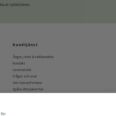
cka ut nyhetsbrev.
Kundtjänst
Ånger, retur & reklamation
Kontakt
Leveranstid
Frågor och svar
Om CanvasFortuna
Spåra ditt paket här
Guider och inspiration
 för