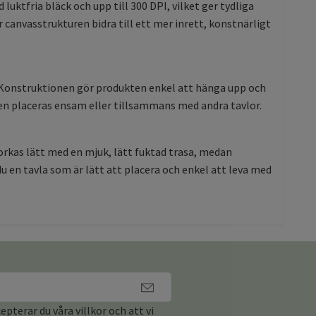
ktfria bläck och upp till 300 DPI, vilket ger tydliga
 canvasstrukturen bidra till ett mer inrett, konstnärligt
. Konstruktionen gör produkten enkel att hänga upp och
en placeras ensam eller tillsammans med andra tavlor.
orkas lätt med en mjuk, lätt fuktad trasa, medan
en tavla som är lätt att placera och enkel att leva med
pterar du våra villkor och att vi