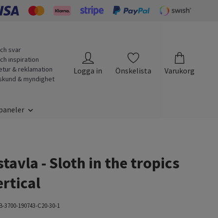
ch svar
ch inspiration
etur & reklamation
Logga in
Önskelista
Varukorg
skund & myndighet
paneler
tavla - Sloth in the tropics
ertical
B-3700-190743-C20-30-1