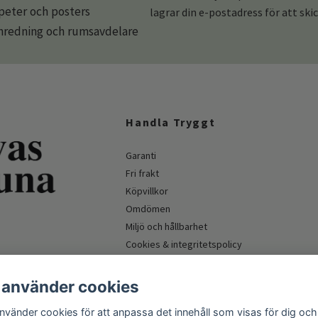
apeter och posters
lagrar din e-postadress för att ski
redning och rumsavdelare
Handla Tryggt
Garanti
Fri frakt
Köpvillkor
Omdömen
Miljö och hållbarhet
Cookies & integritetspolicy
Företagskund & myndighet
 använder cookies
använder cookies för att anpassa det innehåll som visas för dig och