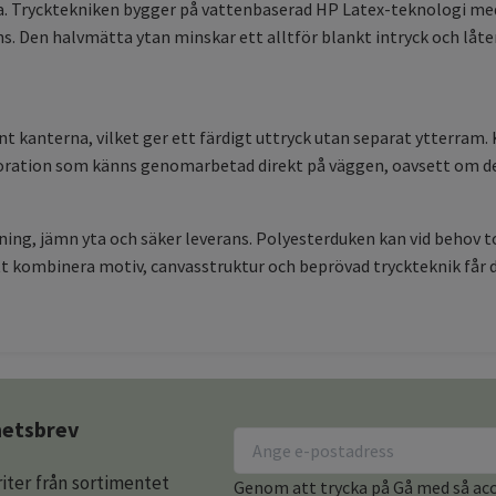
. Trycktekniken bygger på vattenbaserad HP Latex-teknologi med lu
s. Den halvmätta ytan minskar ett alltför blankt intryck och låter
t kanterna, vilket ger ett färdigt uttryck utan separat ytterram
dekoration som känns genomarbetad direkt på väggen, oavsett om d
ing, jämn yta och säker leverans. Polyesterduken kan vid behov t
kombinera motiv, canvasstruktur och beprövad tryckteknik får du 
yhetsbrev
iter från sortimentet
Genom att trycka på Gå med så acce