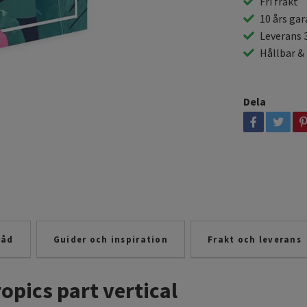
Fri frakt
10 års gar
Leverans 
Hållbar &
Dela
råd
Guider och inspiration
Frakt och leverans
ropics part vertical