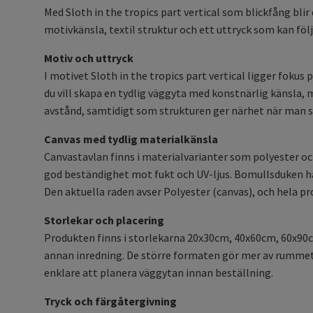
Med Sloth in the tropics part vertical som blickfång bli
motivkänsla, textil struktur och ett uttryck som kan fö
Motiv och uttryck
I motivet Sloth in the tropics part vertical ligger foku
du vill skapa en tydlig väggyta med konstnärlig känsla,
avstånd, samtidigt som strukturen ger närhet när man stå
Canvas med tydlig materialkänsla
Canvastavlan finns i materialvarianter som polyester o
god beständighet mot fukt och UV-ljus. Bomullsduken ha
Den aktuella raden avser Polyester (canvas), och hela 
Storlekar och placering
Produkten finns i storlekarna 20x30cm, 40x60cm, 60x90c
annan inredning. De större formaten gör mer av rummet o
enklare att planera väggytan innan beställning.
Tryck och färgåtergivning