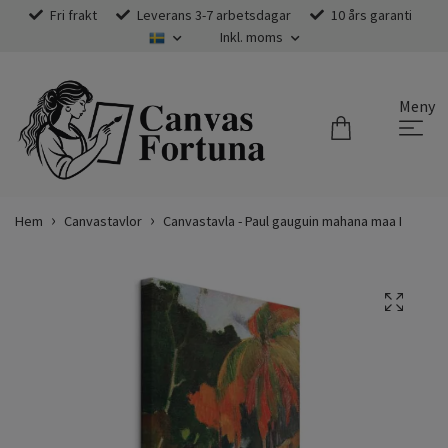
Fri frakt
Leverans 3-7 arbetsdagar
10 års garanti
Inkl. moms
Meny
Hem
Canvastavlor
Canvastavla - Paul gauguin mahana maa I