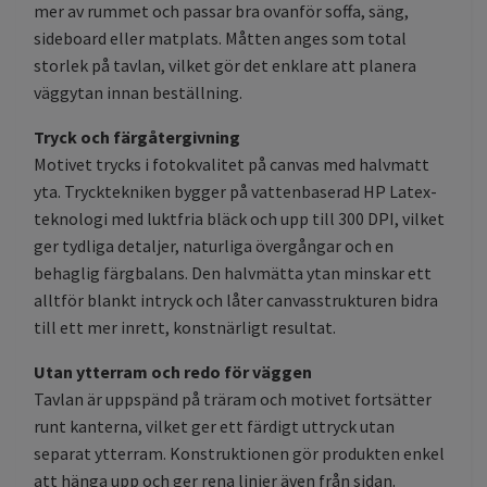
mer av rummet och passar bra ovanför soffa, säng,
sideboard eller matplats. Måtten anges som total
storlek på tavlan, vilket gör det enklare att planera
väggytan innan beställning.
Tryck och färgåtergivning
Motivet trycks i fotokvalitet på canvas med halvmatt
yta. Trycktekniken bygger på vattenbaserad HP Latex-
teknologi med luktfria bläck och upp till 300 DPI, vilket
ger tydliga detaljer, naturliga övergångar och en
behaglig färgbalans. Den halvmätta ytan minskar ett
alltför blankt intryck och låter canvasstrukturen bidra
till ett mer inrett, konstnärligt resultat.
Utan ytterram och redo för väggen
Tavlan är uppspänd på träram och motivet fortsätter
runt kanterna, vilket ger ett färdigt uttryck utan
separat ytterram. Konstruktionen gör produkten enkel
att hänga upp och ger rena linjer även från sidan.