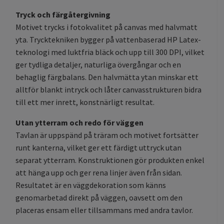
Tryck och färgåtergivning
Motivet trycks i fotokvalitet på canvas med halvmatt
yta. Trycktekniken bygger på vattenbaserad HP Latex-
teknologi med luktfria bläck och upp till 300 DPI, vilket
ger tydliga detaljer, naturliga övergångar och en
behaglig färgbalans. Den halvmätta ytan minskar ett
alltför blankt intryck och låter canvasstrukturen bidra
till ett mer inrett, konstnärligt resultat.
Utan ytterram och redo för väggen
Tavlan är uppspänd på träram och motivet fortsätter
runt kanterna, vilket ger ett färdigt uttryck utan
separat ytterram. Konstruktionen gör produkten enkel
att hänga upp och ger rena linjer även från sidan.
Resultatet är en väggdekoration som känns
genomarbetad direkt på väggen, oavsett om den
placeras ensam eller tillsammans med andra tavlor.