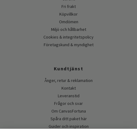
Fri frakt
Köpvillkor
Omdömen
Miljö och hållbarhet
Cookies & integritetspolicy
Företagskund & myndighet
Kundtjänst
Ånger, retur & reklamation
Kontakt
Leveranstid
Frågor och svar
Om CanvasFortuna
Spåra ditt paket här
Guider och inspiration