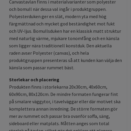
Canvastavlan finns i materialvarianter som polyester
och bomull när dessa val ingår i produktgruppen.
Polyesterduken ger en slät, modern yta med hög
färgmättnad och mycket god beständighet mot fukt
och UV-ljus. Bomullsduken har en klassisk matt struktur
med naturlig värme, mjukare tonomfång och en känsla
som ligger nära traditionell konstduk. Den aktuella
raden avser Polyester (canvas), och hela
produktgruppen presenteras så att kunden kan välja den
känsla som passar rummet bäst.
Storlekar och placering
Produkten finns i storlekarna 20x30cm, 40x60cm,
60x90cm, 80x120cm. De mindre formaten fungerar fint
på smalare väggytor, i tavelväggar eller där motivet ska
komplettera annan inredning. De större formaten gör
mer av rummet och passar bra ovanför soffa, säng,
sideboard eller matplats. Måtten anges som total
storlek på tavlan, vilket gör det enklare att planera