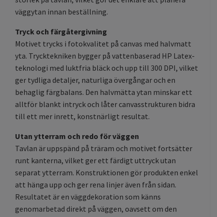
väggytan innan beställning.
Tryck och färgåtergivning
Motivet trycks i fotokvalitet på canvas med halvmatt
yta. Trycktekniken bygger på vattenbaserad HP Latex-
teknologi med luktfria bläck och upp till 300 DPI, vilket
ger tydliga detaljer, naturliga övergångar och en
behaglig färgbalans. Den halvmätta ytan minskar ett
alltför blankt intryck och låter canvasstrukturen bidra
till ett mer inrett, konstnärligt resultat.
Utan ytterram och redo för väggen
Tavlan är uppspänd på träram och motivet fortsätter
runt kanterna, vilket ger ett färdigt uttryck utan
separat ytterram. Konstruktionen gör produkten enkel
att hänga upp och ger rena linjer även från sidan.
Resultatet är en väggdekoration som känns
genomarbetad direkt på väggen, oavsett om den