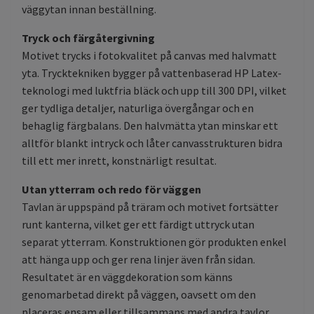
väggytan innan beställning.
Tryck och färgåtergivning
Motivet trycks i fotokvalitet på canvas med halvmatt
yta. Trycktekniken bygger på vattenbaserad HP Latex-
teknologi med luktfria bläck och upp till 300 DPI, vilket
ger tydliga detaljer, naturliga övergångar och en
behaglig färgbalans. Den halvmätta ytan minskar ett
alltför blankt intryck och låter canvasstrukturen bidra
till ett mer inrett, konstnärligt resultat.
Utan ytterram och redo för väggen
Tavlan är uppspänd på träram och motivet fortsätter
runt kanterna, vilket ger ett färdigt uttryck utan
separat ytterram. Konstruktionen gör produkten enkel
att hänga upp och ger rena linjer även från sidan.
Resultatet är en väggdekoration som känns
genomarbetad direkt på väggen, oavsett om den
placeras ensam eller tillsammans med andra tavlor.