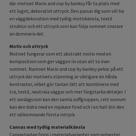
där motivet Mario and cop by banksy får ta plats med
ett lugnt, dekorativt uttryck. Den passar dig som vill ha
en väggdekoration med tydlig motivkänsla, textil
struktur och ett uttryck som kan följa rummet snarare
än dominera det.
Motiv och uttryck
Motivet fungerar som ett abstrakt motiv med en
komposition som ger väggen liv utan att ta över
rummet. Namnet Mario and cop by banksy pekar på ett
uttryck där motivets stämning är viktigare än hårda
kontraster, vilket gör tavlan lätt att kombinera med
trä, textil, neutrala väggar och mer färgstarka detaljer. I
ett vardagsrum kan den samla soffgruppen, i ett sovrum
kan den bidra med en mjukare fond och i en hall blir den
ett välkomnande första intryck.
Canvas med tydlig materialkänsla
Canvastavlan finns i materialvarianter som polyester