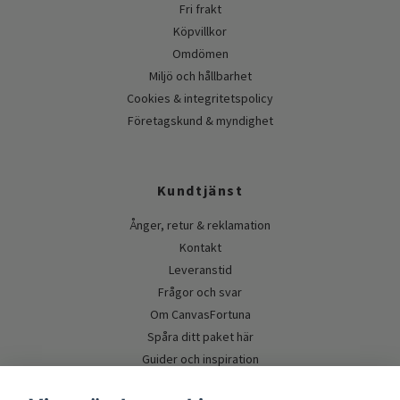
Fri frakt
Köpvillkor
Omdömen
Miljö och hållbarhet
Cookies & integritetspolicy
Företagskund & myndighet
Kundtjänst
Ånger, retur & reklamation
Kontakt
Leveranstid
Frågor och svar
Om CanvasFortuna
Spåra ditt paket här
Guider och inspiration