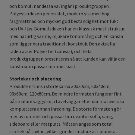
och bomull när dessa val ingår i produktgruppen.
Polyesterduken ger en slät, modern yta med hög
färgmättnad och mycket god beständighet mot fukt
och UV-ljus. Bomullsduken har en klassisk matt struktur
med naturlig värme, mjukare tonomfång och en känsla
som ligger nära traditionell konstduk. Den aktuella
raden avser Polyester (canvas), och hela
produktgruppen presenteras så att kunden kan välja den
känsla som passar rummet bäst.
Storlekar och placering
Produkten finns i storlekarna 30x20cm, 60x40cm,
90x60cm, 120x80cm. De mindre formaten fungerar fint
på smalare väggytor, i tavelväggar eller där motivet ska
komplettera annan inredning. De större formaten gör
mer av rummet och passar bra ovanför soffa, säng,
sideboard eller matplats. Måtten anges som total
storlek på tavlan, vilket gör det enklare att planera