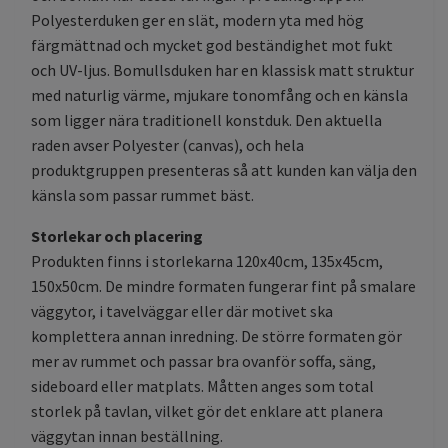
Polyesterduken ger en slät, modern yta med hög
färgmättnad och mycket god beständighet mot fukt
och UV-ljus. Bomullsduken har en klassisk matt struktur
med naturlig värme, mjukare tonomfång och en känsla
som ligger nära traditionell konstduk. Den aktuella
raden avser Polyester (canvas), och hela
produktgruppen presenteras så att kunden kan välja den
känsla som passar rummet bäst.
Storlekar och placering
Produkten finns i storlekarna 120x40cm, 135x45cm,
150x50cm. De mindre formaten fungerar fint på smalare
väggytor, i tavelväggar eller där motivet ska
komplettera annan inredning. De större formaten gör
mer av rummet och passar bra ovanför soffa, säng,
sideboard eller matplats. Måtten anges som total
storlek på tavlan, vilket gör det enklare att planera
väggytan innan beställning.