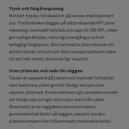
Tryck och färgåtergivning
Motivet trycks i fotokvalitet på canvas med halvmatt
yta. Trycktekniken bygger på vattenbaserad HP Latex-
teknologi med luktfria bläck och upp till 300 DPI, vilket
ger tydliga detaljer, naturliga övergångar och en
behaglig färgbalans. Den halvmätta ytan minskar ett
alltför blankt intryck och låter canvasstrukturen bidra
till ett mer inrett, konstnärligt resultat.
Utan ytterram och redo för väggen
Tavlan är uppspänd på träram och motivet fortsätter
runt kanterna, vilket ger ett färdigt uttryck utan
separat ytterram. Konstruktionen gör produkten enkel
att hänga upp och ger rena linjer även från sidan.
Resultatet är en väggdekoration som känns
genomarbetad direkt på väggen, oavsett om den
placeras ensam eller tillsammans med andra tavlor.