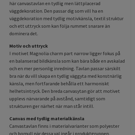
här canvastavlan en tydlig men lättplacerad
väggdekoration. Den passar dig som vill ha en
väggdekoration med tydlig motivkänsla, textil struktur
och ett uttryck som kan följa rummet snarare än
dominera det.
Motiv och uttryck
I motivet Magnolia charm part narrow ligger fokus på
en balanserad bildkänsla som kan bära både en avskalad
och en mer personlig inredning. Tavlan passar särskilt
bra när du vill skapa en tydlig väggyta med konstnärlig
känsla, men fortfarande behålla ett harmoniskt
helhetsintryck. Den breda canvasytan gör att motivet
upplevs närvarande på avstånd, samtidigt som
strukturen ger närhet när man står intill.
Canvas med tydlig materialkänsla
Canvastavlan finns i materialvarianter som polyester
och bomull när dessa val ingår i produktgruppen.