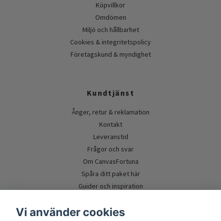
Köpvillkor
Omdömen
Miljö och hållbarhet
Cookies & integritetspolicy
Företagskund & myndighet
Kundtjänst
Ånger, retur & reklamation
Kontakt
Leveranstid
Frågor och svar
Om CanvasFortuna
Spåra ditt paket här
Guider och inspiration
Vi använder cookies