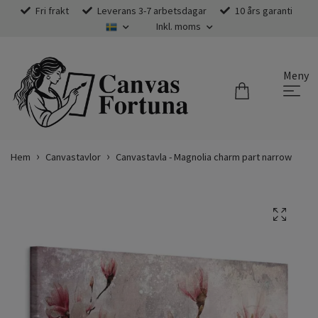
Fri frakt
Leverans 3-7 arbetsdagar
10 års garanti
Inkl. moms
Meny
Hem
Canvastavlor
Canvastavla - Magnolia charm part narrow