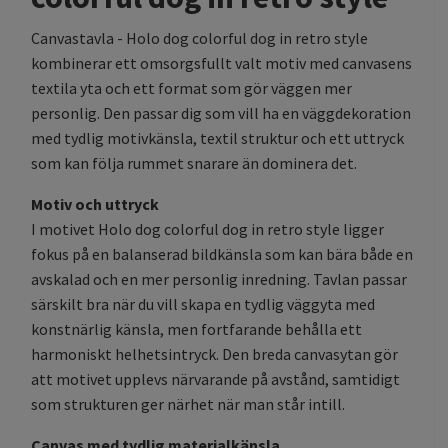
Canvastavla - Holo dog colorful dog in retro style
kombinerar ett omsorgsfullt valt motiv med canvasens
textila yta och ett format som gör väggen mer
personlig. Den passar dig som vill ha en väggdekoration
med tydlig motivkänsla, textil struktur och ett uttryck
som kan följa rummet snarare än dominera det.
Motiv och uttryck
I motivet Holo dog colorful dog in retro style ligger
fokus på en balanserad bildkänsla som kan bära både en
avskalad och en mer personlig inredning. Tavlan passar
särskilt bra när du vill skapa en tydlig väggyta med
konstnärlig känsla, men fortfarande behålla ett
harmoniskt helhetsintryck. Den breda canvasytan gör
att motivet upplevs närvarande på avstånd, samtidigt
som strukturen ger närhet när man står intill.
Canvas med tydlig materialkänsla