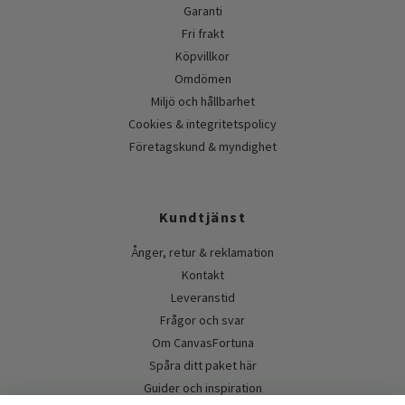
Garanti
Fri frakt
Köpvillkor
Omdömen
Miljö och hållbarhet
Cookies & integritetspolicy
Företagskund & myndighet
Kundtjänst
Ånger, retur & reklamation
Kontakt
Leveranstid
Frågor och svar
Om CanvasFortuna
Spåra ditt paket här
Guider och inspiration