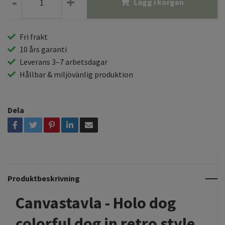
-
+
Lägg i korgen
Fri frakt
10 års garanti
Leverans 3–7 arbetsdagar
Hållbar & miljövänlig produktion
Dela
Produktbeskrivning
Canvastavla - Holo dog
colorful dog in retro style