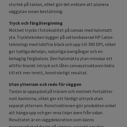
storlek på tavlan, vilket gör det enklare att planera
väggytan innan beställning.
Tryck och färgåtergivning
Motivet trycks i fotokvalitet på canvas med halvmatt
yta. Trycktekniken bygger på vattenbaserad HP Latex-
teknologi med luktfria bläck och upp till 300 DPI, vilket
ger tydliga detaljer, naturliga övergångar och en
behaglig färgbalans. Den halvmätta ytan minskar ett
alltför blankt intryck och låter canvasstrukturen bidra
till ett mer inrett, konstnärligt resultat.
Utan ytterram och redo för väggen
Tavlan är uppspänd på träram och motivet fortsätter
runt kanterna, vilket ger ett färdigt uttryck utan
separat ytterram. Konstruktionen gör produkten enkel
att hänga upp och ger rena linjer även från sidan.
Resultatet är en väggdekoration som känns
genomarbetad direkt på väggen, oavsett om den