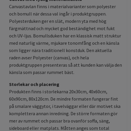
Canvastavlan finns i materialvarianter som polyester
och bomull när dessa val ingår i produktgruppen.
Polyesterduken ger en slät, modern yta med hög
färgmättnad och mycket god beständighet mot fukt
och UV-ljus. Bomullsduken har en klassisk matt struktur
med naturlig värme, mjukare tonomfång och en känsla
som ligger nära traditionell konstduk. Den aktuella
raden avser Polyester (canvas), och hela
produktgruppen presenteras så att kunden kan välja den
känsla som passar rummet bäst.
Storlekar och placering
Produkten finns i storlekarna 20x30cm, 40x60cm,
60x90cm, 80x120cm. De mindre formaten fungerar fint
på smalare väggytor, i tavelväggar eller där motivet ska
komplettera annan inredning. De större formaten gör
mer av rummet och passar bra ovanför soffa, säng,
sideboard eller matplats. Måtten anges som total