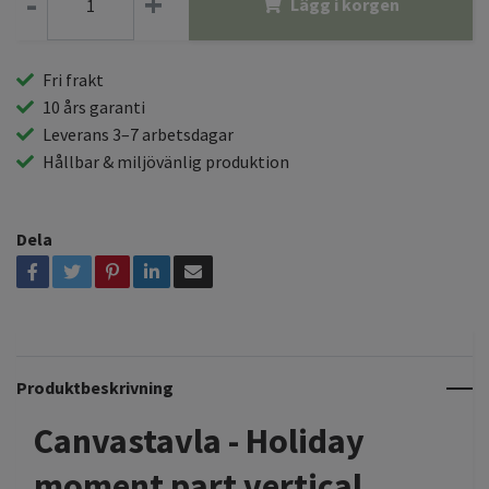
-
+
Lägg i korgen
Fri frakt
10 års garanti
Leverans 3–7 arbetsdagar
Hållbar & miljövänlig produktion
Dela
Produktbeskrivning
Canvastavla - Holiday
moment part vertical