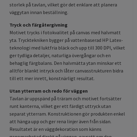
storlek på tavlan, vilket gör det enklare att planera
väggytan innan beställning.
Tryck och färgåtergivning
Motivet trycks i fotokvalitet på canvas med halvmatt
yta. Trycktekniken bygger på vattenbaserad HP Latex-
teknologi med luktfria bläck och upp till 300 DPI, vilket
ger tydliga detaljer, naturliga övergångar och en
behaglig färgbalans. Den halvmätta ytan minskar ett
alltför blankt intryck och låter canvasstrukturen bidra
till ett mer inrett, konstnärligt resultat.
Utan ytterram och redo för väggen
Tavlan är uppspänd på träram och motivet fortsätter
runt kanterna, vilket ger ett färdigt uttryck utan
separat ytterram. Konstruktionen gör produkten enkel
att hänga upp och ger rena linjer även från sidan.
Resultatet är en väggdekoration som känns
genomarbetad direkt på väggen, oavsett om den