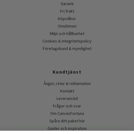
Garanti
Fri frakt
Köpvillkor
Omdömen
Miljö och hållbarhet
Cookies & integritetspolicy
Företagskund & myndighet
Kundtjänst
Ånger, retur & reklamation
Kontakt
Leveranstid
Frågor och svar
Om CanvasFortuna
Spåra ditt paket här
Guider och inspiration