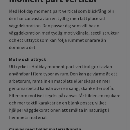
Med Holiday moment part vertical som blickfång blir
den här canvastavlan en tydlig men lättplacerad
väggdekoration. Den passar dig som vill ha en
väggdekoration med tydlig motivkänsla, textil struktur
och ett uttryck som kan följa rummet snarare än
dominera det.
Motiv och uttryck
Uttrycket i Holiday moment part vertical gör tavlan
användbar i flera typer av rum. Den kan ge värme åt ett
arbetsrum, rama in en matplats eller skapa en mer
genomarbetad känsla över en säng, skänk eller soffa.
Eftersom motivet trycks på canvas får bilden en mjukare
och mer taktil karaktär än en blank poster, vilket
hjälper väggdekorationen att smälta in naturligt i
hemmets material.
Canvas med tydlig materialkänsla