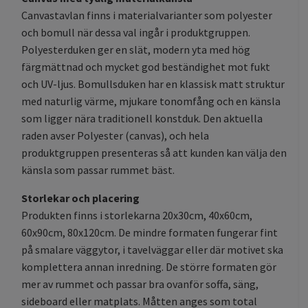
Canvastavlan finns i materialvarianter som polyester
och bomull när dessa val ingår i produktgruppen.
Polyesterduken ger en slät, modern yta med hög
färgmättnad och mycket god beständighet mot fukt
och UV-ljus. Bomullsduken har en klassisk matt struktur
med naturlig värme, mjukare tonomfång och en känsla
som ligger nära traditionell konstduk. Den aktuella
raden avser Polyester (canvas), och hela
produktgruppen presenteras så att kunden kan välja den
känsla som passar rummet bäst.
Storlekar och placering
Produkten finns i storlekarna 20x30cm, 40x60cm,
60x90cm, 80x120cm. De mindre formaten fungerar fint
på smalare väggytor, i tavelväggar eller där motivet ska
komplettera annan inredning. De större formaten gör
mer av rummet och passar bra ovanför soffa, säng,
sideboard eller matplats. Måtten anges som total