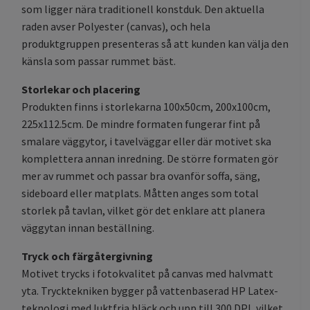
som ligger nära traditionell konstduk. Den aktuella
raden avser Polyester (canvas), och hela
produktgruppen presenteras så att kunden kan välja den
känsla som passar rummet bäst.
Storlekar och placering
Produkten finns i storlekarna 100x50cm, 200x100cm,
225x112.5cm. De mindre formaten fungerar fint på
smalare väggytor, i tavelväggar eller där motivet ska
komplettera annan inredning. De större formaten gör
mer av rummet och passar bra ovanför soffa, säng,
sideboard eller matplats. Måtten anges som total
storlek på tavlan, vilket gör det enklare att planera
väggytan innan beställning.
Tryck och färgåtergivning
Motivet trycks i fotokvalitet på canvas med halvmatt
yta. Trycktekniken bygger på vattenbaserad HP Latex-
teknologi med luktfria bläck och upp till 300 DPI, vilket