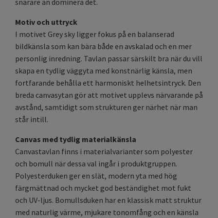
snarare än dominera det.
Motiv och uttryck
I motivet Grey sky ligger fokus på en balanserad
bildkänsla som kan bära både en avskalad och en mer
personlig inredning. Tavlan passar särskilt bra när du vill
skapa en tydlig väggyta med konstnärlig känsla, men
fortfarande behålla ett harmoniskt helhetsintryck. Den
breda canvasytan gör att motivet upplevs närvarande på
avstånd, samtidigt som strukturen ger närhet när man
står intill.
Canvas med tydlig materialkänsla
Canvastavlan finns i materialvarianter som polyester
och bomull när dessa val ingår i produktgruppen.
Polyesterduken ger en slät, modern yta med hög
färgmättnad och mycket god beständighet mot fukt
och UV-ljus. Bomullsduken har en klassisk matt struktur
med naturlig värme, mjukare tonomfång och en känsla