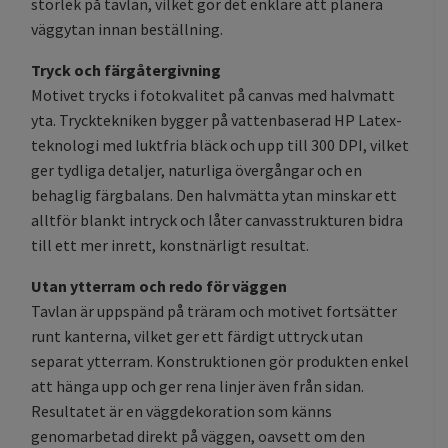
storlek på tavlan, vilket gör det enklare att planera
väggytan innan beställning.
Tryck och färgåtergivning
Motivet trycks i fotokvalitet på canvas med halvmatt
yta. Trycktekniken bygger på vattenbaserad HP Latex-
teknologi med luktfria bläck och upp till 300 DPI, vilket
ger tydliga detaljer, naturliga övergångar och en
behaglig färgbalans. Den halvmätta ytan minskar ett
alltför blankt intryck och låter canvasstrukturen bidra
till ett mer inrett, konstnärligt resultat.
Utan ytterram och redo för väggen
Tavlan är uppspänd på träram och motivet fortsätter
runt kanterna, vilket ger ett färdigt uttryck utan
separat ytterram. Konstruktionen gör produkten enkel
att hänga upp och ger rena linjer även från sidan.
Resultatet är en väggdekoration som känns
genomarbetad direkt på väggen, oavsett om den