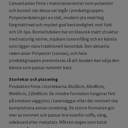
Canvastavlan finns i materialvarianter som polyester
och bomull när dessa val ingår i produktgruppen.
Polyesterduken ger en slät, modern yta med hög
färgmättnad och mycket god beständighet mot fukt
och UV-ljus. Bomullsduken har en klassisk matt struktur
med naturlig värme, mjukare tonomfång och en känsla
som ligger nära traditionell konstduk. Den aktuella
raden avser Polyester (canvas), och hela
produktgruppen presenteras så att kunden kan välja den
känsla som passar rummet bäst.
Storlekar och placering
Produkten finns i storlekarna 30x20cm, 60x40cm,
90x60cm, 120x80cm. De mindre formaten fungerar fint
på smalare väggytor, i tavelväggar eller där motivet ska
komplettera annan inredning. De större formaten gör
mer av rummet och passar bra ovanför soffa, säng,
sideboard eller matplats. Måtten anges som total