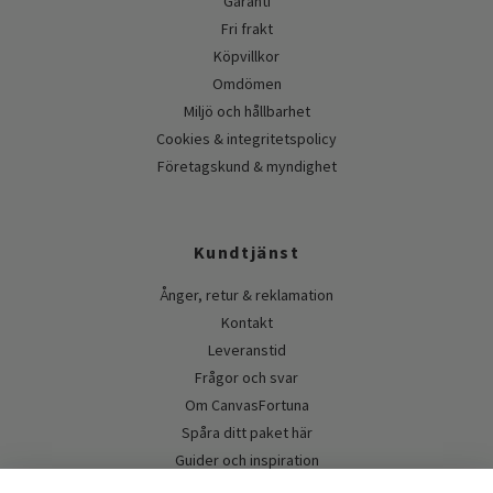
Garanti
Fri frakt
Köpvillkor
Omdömen
Miljö och hållbarhet
Cookies & integritetspolicy
Företagskund & myndighet
Kundtjänst
Ånger, retur & reklamation
Kontakt
Leveranstid
Frågor och svar
Om CanvasFortuna
Spåra ditt paket här
Guider och inspiration