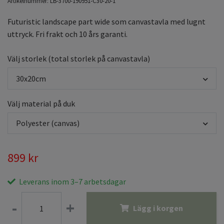
Artikelnummer:
LB-3700-190951-C30-20-1
Futuristic landscape part wide som canvastavla med lugnt
uttryck. Fri frakt och 10 års garanti.
Välj storlek (total storlek på canvastavla)
30x20cm
Välj material på duk
Polyester (canvas)
899 kr
Leverans inom 3–7 arbetsdagar
-
+
Lägg i korgen