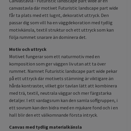
Canvastavla - Futuristic landscape part wide är en
canvastavla där motivet Futuristic landscape part wide
får ta plats med ett lugnt, dekorativt uttryck. Den
passar dig som vill ha en väggdekoration med tydlig
motivkänsla, textil struktur och ett uttryck som kan
följa rummet snarare än dominera det.
Motiv och uttryck
Motivet fungerar som ett naturmotiv med en
komposition som ger väggen liv utan att ta över
rummet. Namnet Futuristic landscape part wide pekar
på ett uttryck där motivets stämning är viktigare än
hårda kontraster, vilket gör tavlan lätt att kombinera
med trä, textil, neutrala väggar och mer färgstarka
detaljer. I ett vardagsrum kan den samla soffgruppen, i
ett sovrum kan den bidra med en mjukare fond och i en
hall blir den ett välkomnande första intryck.
Canvas med tydlig materialkänsla