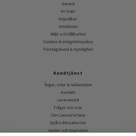
Garanti
Fri frakt
Köpvillkor
Omdömen
Miljö och hållbarhet
Cookies & integritetspolicy
Företagskund & myndighet
Kundtjänst
Ånger, retur & reklamation
Kontakt
Leveranstid
Frågor och svar
Om CanvasFortuna
Spåra ditt paket här
Guider och inspiration