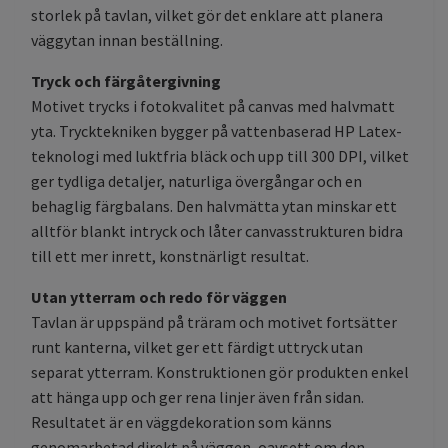
storlek på tavlan, vilket gör det enklare att planera
väggytan innan beställning.
Tryck och färgåtergivning
Motivet trycks i fotokvalitet på canvas med halvmatt
yta. Trycktekniken bygger på vattenbaserad HP Latex-
teknologi med luktfria bläck och upp till 300 DPI, vilket
ger tydliga detaljer, naturliga övergångar och en
behaglig färgbalans. Den halvmätta ytan minskar ett
alltför blankt intryck och låter canvasstrukturen bidra
till ett mer inrett, konstnärligt resultat.
Utan ytterram och redo för väggen
Tavlan är uppspänd på träram och motivet fortsätter
runt kanterna, vilket ger ett färdigt uttryck utan
separat ytterram. Konstruktionen gör produkten enkel
att hänga upp och ger rena linjer även från sidan.
Resultatet är en väggdekoration som känns
genomarbetad direkt på väggen, oavsett om den