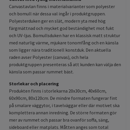
Canvastavlan finns i materialvarianter som polyester
och bomull när dessa val ingår i produktgruppen.
Polyesterduken ger en slät, modern yta med hög
färgmättnad och mycket god beständighet mot fukt
och UV-ljus. Bomullsduken har en klassisk matt struktur
med naturlig värme, mjukare tonomfång och en känsla
som ligger nära traditionell konstduk. Den aktuella
raden avser Polyester (canvas), och hela
produktgruppen presenteras så att kunden kan välja den
känsla som passar rummet bäst.
Storlekar och placering
Produkten finns i storlekarna 20x30cm, 40x60cm,
60x90cm, 80x120cm. De mindre formaten fungerar fint
på smalare väggytor, i tavelväggar eller där motivet ska
komplettera annan inredning. De större formaten gör
mer av rummet och passar bra ovanför soffa, säng,
sideboard eller matplats. Måtten anges som total