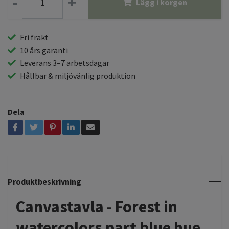
-
+
Lägg i korgen
Fri frakt
10 års garanti
Leverans 3–7 arbetsdagar
Hållbar & miljövänlig produktion
Dela
Produktbeskrivning
Canvastavla - Forest in
watercolors part blue hue