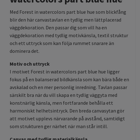
Med Forest in watercolors part blue hue som blickfång
blir den här canvastavlan en tydlig men lättplacerad
väggdekoration. Den passar dig som vill ha en
väggdekoration med tydlig motivkänsla, textil struktur
och ett uttryck som kan följa rummet snarare än
dominera det.
Motiv och uttryck
I motivet Forest in watercolors part blue hue ligger
fokus på en balanserad bildkänsla som kan bära både en
avskalad och en mer personlig inredning. Tavlan passar
särskilt bra när du vill skapa en tydlig väggyta med
konstnärlig känsla, men fortfarande behålla ett
harmoniskt helhetsintryck. Den breda canvasytan gör
att motivet upplevs närvarande på avstånd, samtidigt
som strukturen ger närhet när man står intill.
Canvas med tydlig materialkänsla