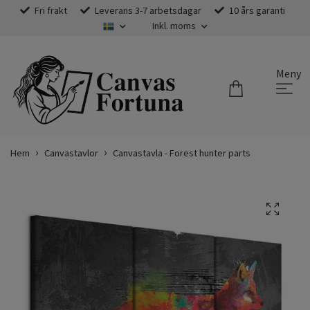
Fri frakt
Leverans 3-7 arbetsdagar
10 års garanti
Inkl. moms
Meny
Hem
Canvastavlor
Canvastavla - Forest hunter parts