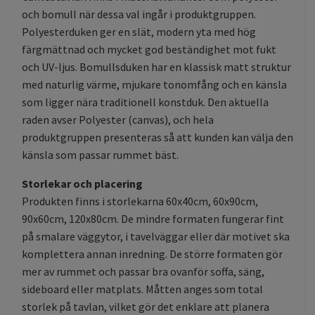
och bomull när dessa val ingår i produktgruppen.
Polyesterduken ger en slät, modern yta med hög
färgmättnad och mycket god beständighet mot fukt
och UV-ljus. Bomullsduken har en klassisk matt struktur
med naturlig värme, mjukare tonomfång och en känsla
som ligger nära traditionell konstduk. Den aktuella
raden avser Polyester (canvas), och hela
produktgruppen presenteras så att kunden kan välja den
känsla som passar rummet bäst.
Storlekar och placering
Produkten finns i storlekarna 60x40cm, 60x90cm,
90x60cm, 120x80cm. De mindre formaten fungerar fint
på smalare väggytor, i tavelväggar eller där motivet ska
komplettera annan inredning. De större formaten gör
mer av rummet och passar bra ovanför soffa, säng,
sideboard eller matplats. Måtten anges som total
storlek på tavlan, vilket gör det enklare att planera