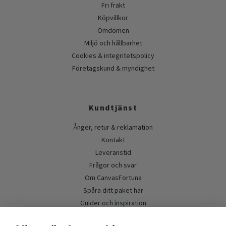
Fri frakt
Köpvillkor
Omdömen
Miljö och hållbarhet
Cookies & integritetspolicy
Företagskund & myndighet
Kundtjänst
Ånger, retur & reklamation
Kontakt
Leveranstid
Frågor och svar
Om CanvasFortuna
Spåra ditt paket här
Guider och inspiration