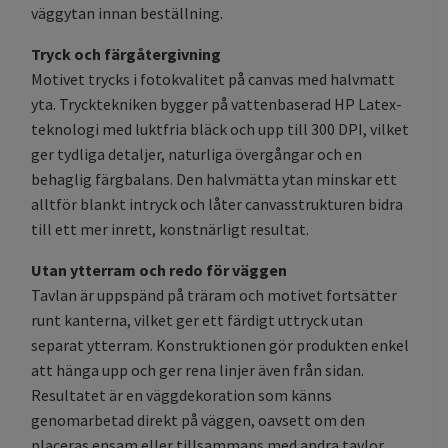
väggytan innan beställning.
Tryck och färgåtergivning
Motivet trycks i fotokvalitet på canvas med halvmatt
yta. Trycktekniken bygger på vattenbaserad HP Latex-
teknologi med luktfria bläck och upp till 300 DPI, vilket
ger tydliga detaljer, naturliga övergångar och en
behaglig färgbalans. Den halvmätta ytan minskar ett
alltför blankt intryck och låter canvasstrukturen bidra
till ett mer inrett, konstnärligt resultat.
Utan ytterram och redo för väggen
Tavlan är uppspänd på träram och motivet fortsätter
runt kanterna, vilket ger ett färdigt uttryck utan
separat ytterram. Konstruktionen gör produkten enkel
att hänga upp och ger rena linjer även från sidan.
Resultatet är en väggdekoration som känns
genomarbetad direkt på väggen, oavsett om den
placeras ensam eller tillsammans med andra tavlor.