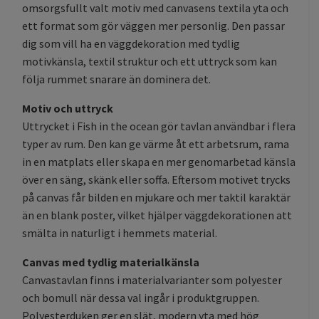
omsorgsfullt valt motiv med canvasens textila yta och
ett format som gör väggen mer personlig. Den passar
dig som vill ha en väggdekoration med tydlig
motivkänsla, textil struktur och ett uttryck som kan
följa rummet snarare än dominera det.
Motiv och uttryck
Uttrycket i Fish in the ocean gör tavlan användbar i flera
typer av rum. Den kan ge värme åt ett arbetsrum, rama
in en matplats eller skapa en mer genomarbetad känsla
över en säng, skänk eller soffa. Eftersom motivet trycks
på canvas får bilden en mjukare och mer taktil karaktär
än en blank poster, vilket hjälper väggdekorationen att
smälta in naturligt i hemmets material.
Canvas med tydlig materialkänsla
Canvastavlan finns i materialvarianter som polyester
och bomull när dessa val ingår i produktgruppen.
Polyesterduken ger en slät, modern yta med hög