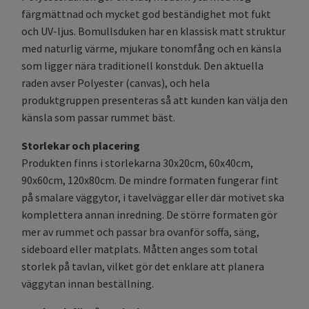
färgmättnad och mycket god beständighet mot fukt
och UV-ljus. Bomullsduken har en klassisk matt struktur
med naturlig värme, mjukare tonomfång och en känsla
som ligger nära traditionell konstduk. Den aktuella
raden avser Polyester (canvas), och hela
produktgruppen presenteras så att kunden kan välja den
känsla som passar rummet bäst.
Storlekar och placering
Produkten finns i storlekarna 30x20cm, 60x40cm,
90x60cm, 120x80cm. De mindre formaten fungerar fint
på smalare väggytor, i tavelväggar eller där motivet ska
komplettera annan inredning. De större formaten gör
mer av rummet och passar bra ovanför soffa, säng,
sideboard eller matplats. Måtten anges som total
storlek på tavlan, vilket gör det enklare att planera
väggytan innan beställning.