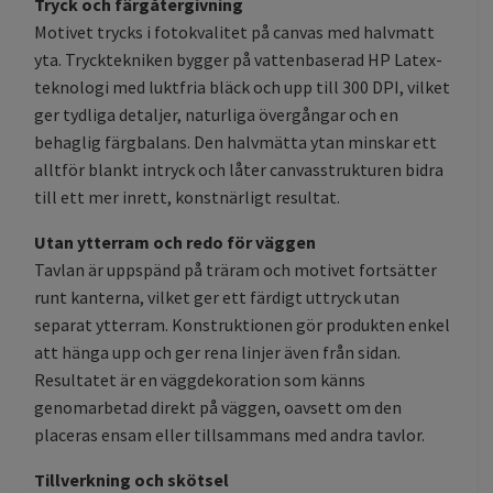
Tryck och färgåtergivning
Motivet trycks i fotokvalitet på canvas med halvmatt
yta. Trycktekniken bygger på vattenbaserad HP Latex-
teknologi med luktfria bläck och upp till 300 DPI, vilket
ger tydliga detaljer, naturliga övergångar och en
behaglig färgbalans. Den halvmätta ytan minskar ett
alltför blankt intryck och låter canvasstrukturen bidra
till ett mer inrett, konstnärligt resultat.
Utan ytterram och redo för väggen
Tavlan är uppspänd på träram och motivet fortsätter
runt kanterna, vilket ger ett färdigt uttryck utan
separat ytterram. Konstruktionen gör produkten enkel
att hänga upp och ger rena linjer även från sidan.
Resultatet är en väggdekoration som känns
genomarbetad direkt på väggen, oavsett om den
placeras ensam eller tillsammans med andra tavlor.
Tillverkning och skötsel