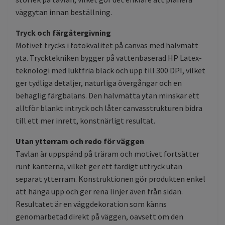
väggytan innan beställning.
Tryck och färgåtergivning
Motivet trycks i fotokvalitet på canvas med halvmatt
yta. Trycktekniken bygger på vattenbaserad HP Latex-
teknologi med luktfria bläck och upp till 300 DPI, vilket
ger tydliga detaljer, naturliga övergångar och en
behaglig färgbalans. Den halvmätta ytan minskar ett
alltför blankt intryck och låter canvasstrukturen bidra
till ett mer inrett, konstnärligt resultat.
Utan ytterram och redo för väggen
Tavlan är uppspänd på träram och motivet fortsätter
runt kanterna, vilket ger ett färdigt uttryck utan
separat ytterram. Konstruktionen gör produkten enkel
att hänga upp och ger rena linjer även från sidan.
Resultatet är en väggdekoration som känns
genomarbetad direkt på väggen, oavsett om den