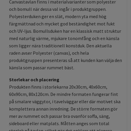
Canvastavlan finns i materialvarianter som polyester
och bomull när dessa val ingår i produktgruppen.
Polyesterduken ger en slät, modern yta med hög
färgmättnad och mycket god beständighet mot fukt
och UV-ljus. Bomullsduken har en klassisk matt struktur
med naturlig värme, mjukare tonomfång och en känsla
som ligger nära traditionell konstduk. Den aktuella
raden avser Polyester (canvas), och hela
produktgruppen presenteras så att kunden kan välja den
känsla som passar rummet bäst.
Storlekar och placering
Produkten finns i storlekarna 20x30cm, 40x60cm,
60x90cm, 80x120cm. De mindre formaten fungerar fint
på smalare väggytor, i tavelväggar eller där motivet ska
komplettera annan inredning. De större formaten gör
mer av rummet och passar bra ovanför soffa, säng,
sideboard eller matplats. Måtten anges som total
storlek på tavlan, vilket gör det enklare att planera