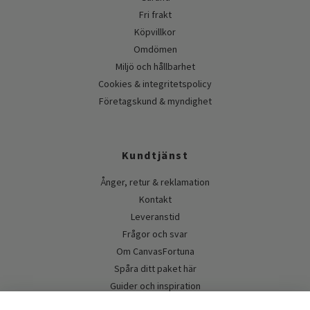
Fri frakt
Köpvillkor
Omdömen
Miljö och hållbarhet
Cookies & integritetspolicy
Företagskund & myndighet
Kundtjänst
Ånger, retur & reklamation
Kontakt
Leveranstid
Frågor och svar
Om CanvasFortuna
Spåra ditt paket här
Guider och inspiration