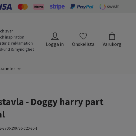
ch svar
ch inspiration
etur & reklamation
Logga in
Önskelista
Varukorg
skund & myndighet
paneler
tavla - Doggy harry part
al
B-3700-190790-C20-30-1