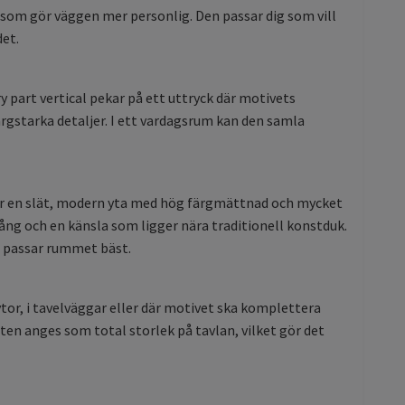
 som gör väggen mer personlig. Den passar dig som vill
et.
part vertical pekar på ett uttryck där motivets
ärgstarka detaljer. I ett vardagsrum kan den samla
ger en slät, modern yta med hög färgmättnad och mycket
ng och en känsla som ligger nära traditionell konstduk.
m passar rummet bäst.
or, i tavelväggar eller där motivet ska komplettera
en anges som total storlek på tavlan, vilket gör det