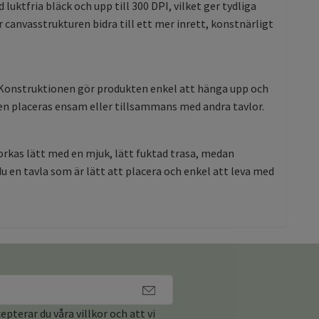
ktfria bläck och upp till 300 DPI, vilket ger tydliga
 canvasstrukturen bidra till ett mer inrett, konstnärligt
. Konstruktionen gör produkten enkel att hänga upp och
en placeras ensam eller tillsammans med andra tavlor.
orkas lätt med en mjuk, lätt fuktad trasa, medan
en tavla som är lätt att placera och enkel att leva med
pterar du våra villkor och att vi