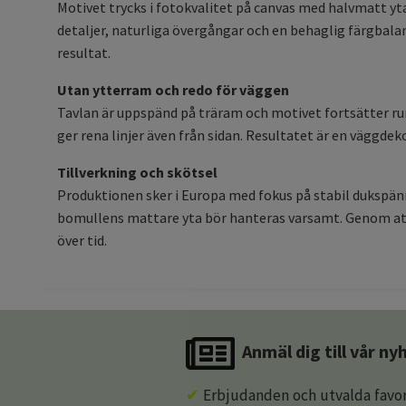
Motivet trycks i fotokvalitet på canvas med halvmatt yta
detaljer, naturliga övergångar och en behaglig färgbalan
resultat.
Utan ytterram och redo för väggen
Tavlan är uppspänd på träram och motivet fortsätter run
ger rena linjer även från sidan. Resultatet är en vägg
Tillverkning och skötsel
Produktionen sker i Europa med fokus på stabil dukspänn
bomullens mattare yta bör hanteras varsamt. Genom att 
över tid.
Anmäl dig till vår n
✔
Erbjudanden och utvalda favor