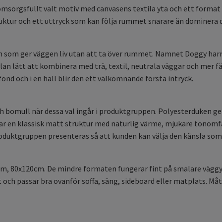
omsorgsfullt valt motiv med canvasens textila yta och ett format
uktur och ett uttryck som kan följa rummet snarare än dominera d
som ger väggen liv utan att ta över rummet. Namnet Doggy harry 
vlan lätt att kombinera med trä, textil, neutrala väggar och mer f
ond och i en hall blir den ett välkomnande första intryck.
ch bomull när dessa val ingår i produktgruppen. Polyesterduken 
r en klassisk matt struktur med naturlig värme, mjukare tonomfå
produktgruppen presenteras så att kunden kan välja den känsla so
m, 80x120cm. De mindre formaten fungerar fint på smalare väggyt
ch passar bra ovanför soffa, säng, sideboard eller matplats. Mått