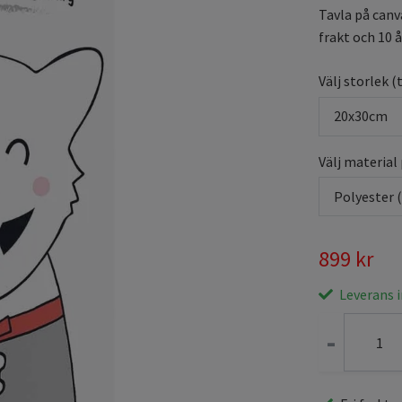
Tavla på canv
frakt och 10 å
Välj storlek (
20x30cm
Välj material
Polyester 
899 kr
Leverans 
-