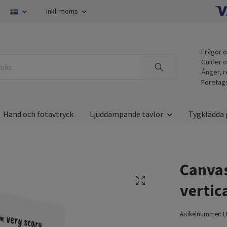
Inkl. moms
Frågor o
Guider o
Ånger, r
Företag
Hand och fotavtryck
Ljuddämpande tavlor
Tygklädda 
Canvas
vertic
Artikelnummer:
L