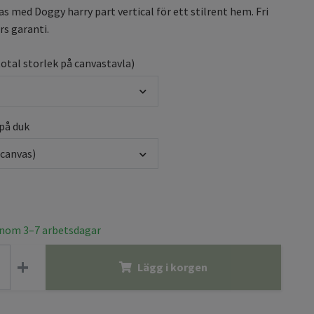
as med Doggy harry part vertical för ett stilrent hem. Fri
rs garanti.
total storlek på canvastavla)
 på duk
(canvas)
inom 3–7 arbetsdagar
+
Lägg i korgen