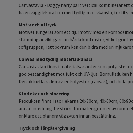
Canvastavla - Doggy harry part vertical kombinerar ett 
ha en väggdekoration med tydlig motivkänsla, textil str
Motiv och uttryck
Motivet fungerar som ett djurmotiv med en komposition 
stämning är viktigare än hårda kontraster, vilket gör ta
soffgruppen, i ett sovrum kan den bidra med en mjukare f
Canvas med tydlig materialkänsla
Canvastavlan finns i materialvarianter som polyester o
god beständighet mot fukt och UV-ljus. Bomullsduken ha
Den aktuella raden avser Polyester (canvas), och hela 
Storlekar och placering
Produkten finns i storlekarna 20x30cm, 40x60cm, 60x90c
annan inredning. De större formaten gör mer av rummet o
enklare att planera väggytan innan beställning.
Tryck och färgåtergivning