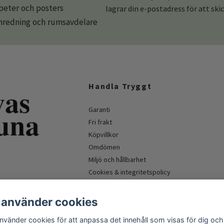
apeter och posters
lagrar din e-postadress för att ski
redning och rumsavdelare
Handla Tryggt
Garanti
Fri frakt
Köpvillkor
Omdömen
Miljö och hållbarhet
Cookies & integritetspolicy
Företagskund & myndighet
 använder cookies
använder cookies för att anpassa det innehåll som visas för dig och