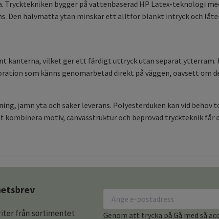
. Trycktekniken bygger på vattenbaserad HP Latex-teknologi med lu
s. Den halvmätta ytan minskar ett alltför blankt intryck och låter
t kanterna, vilket ger ett färdigt uttryck utan separat ytterram
dekoration som känns genomarbetad direkt på väggen, oavsett om d
ing, jämn yta och säker leverans. Polyesterduken kan vid behov t
kombinera motiv, canvasstruktur och beprövad tryckteknik får du 
yhetsbrev
iter från sortimentet
Genom att trycka på Gå med så acce