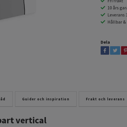
Fri frakt
10 års gar
Leverans 
Hållbar &
Dela
råd
Guider och inspiration
Frakt och leverans
art vertical