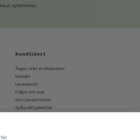
cka ut nyhetsbrev.
Kundtjänst
Ånger, retur & reklamation
Kontakt
Leveranstid
Frågor och svar
Om CanvasFortuna
Spåra ditt paket här
Guider och inspiration
 för