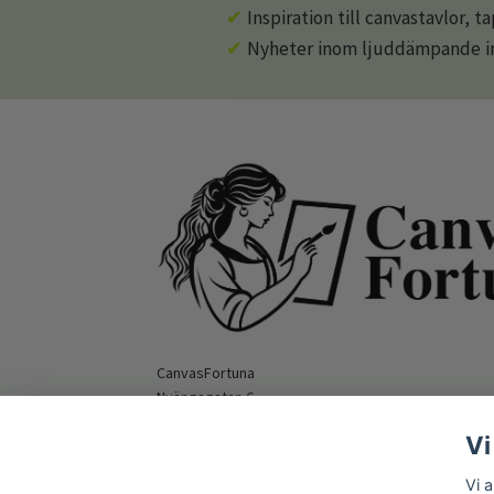
✔
Inspiration till canvastavlor, t
✔
Nyheter inom ljuddämpande in
CanvasFortuna
Nyängsgatan 6
295 39 Bromölla
Vi
Orgnummer: 559516-9862
E-mail:
hello@canvasfortuna.com
Vi 