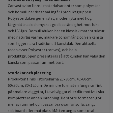
Canvastavlan finns i materialvarianter som polyester
och bomull när dessa val ingår i produktgruppen.
Polyesterduken ger en slät, modern yta med hög
färgmättnad och mycket god beständighet mot fukt
och UV-ljus. Bomullsduken har en klassisk matt struktur
med naturlig värme, mjukare tonomfång och en känsla
som ligger nära traditionell konstduk. Den aktuella
raden avser Polyester (canvas), och hela
produktgruppen presenteras så att kunden kan välja den
känsla som passar rummet bäst.
Storlekar och placering
Produkten finns i storlekarna 20x30cm, 40x60cm,
60x90cm, 80x120cm. De mindre formaten fungerar fint
på smalare väggytor, i tavelväggar eller där motivet ska
komplettera annan inredning. De större formaten gör
mer av rummet och passar bra ovanför soffa, säng,
sideboard eller matplats. Måtten anges som total