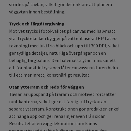
storlek på tavlan, vilket gör det enklare att planera
väggytan innan beställning.
Tryck och färgåtergivning
Motivet trycks i fotokvalitet på canvas med halvmatt
yta. Trycktekniken bygger på vattenbaserad HP Latex-
teknologi med luktfria bläck och upp till 300 DPI, vilket
ger tydliga detaljer, naturliga övergångar och en
behaglig färgbalans. Den halvmätta ytan minskar ett
alltför blankt intryck och låter canvasstrukturen bidra
till ett mer inrett, konstnärligt resultat.
Utan ytterram och redo för väggen
Tavlan är uppspänd på träram och motivet fortsätter
runt kanterna, vilket ger ett färdigt uttryck utan
separat ytterram. Konstruktionen gör produkten enkel
att hänga upp och ger rena linjer även från sidan.
Resultatet är en väggdekoration som känns
genomarbetad direkt på väggen, oavsett om den