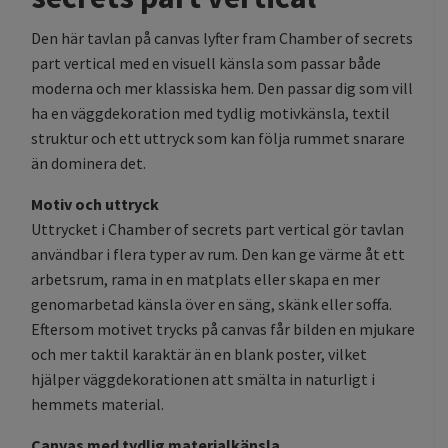
Den här tavlan på canvas lyfter fram Chamber of secrets
part vertical med en visuell känsla som passar både
moderna och mer klassiska hem. Den passar dig som vill
ha en väggdekoration med tydlig motivkänsla, textil
struktur och ett uttryck som kan följa rummet snarare
än dominera det.
Motiv och uttryck
Uttrycket i Chamber of secrets part vertical gör tavlan
användbar i flera typer av rum. Den kan ge värme åt ett
arbetsrum, rama in en matplats eller skapa en mer
genomarbetad känsla över en säng, skänk eller soffa.
Eftersom motivet trycks på canvas får bilden en mjukare
och mer taktil karaktär än en blank poster, vilket
hjälper väggdekorationen att smälta in naturligt i
hemmets material.
Canvas med tydlig materialkänsla