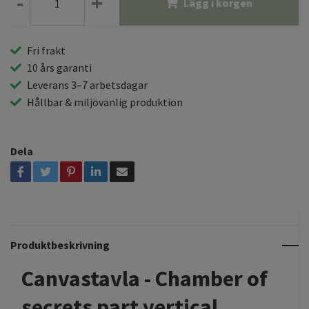
-
+
Lägg i korgen
Fri frakt
10 års garanti
Leverans 3–7 arbetsdagar
Hållbar & miljövänlig produktion
Dela
Produktbeskrivning
Canvastavla - Chamber of
secrets part vertical