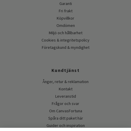
Garanti
Fri frakt
Köpvillkor
Omdömen
Miljö och hållbarhet
Cookies & integritetspolicy
Företagskund & myndighet
Kundtjänst
Ånger, retur & reklamation
Kontakt
Leveranstid
Frågor och svar
Om CanvasFortuna
Spåra ditt paket här
Guider och inspiration