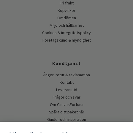
Fri frakt
Köpvillkor
Omdömen
Miljö och hållbarhet
Cookies & integritetspolicy
Företagskund & myndighet
Kundtjänst
Ånger, retur & reklamation
Kontakt
Leveranstid
Frågor och svar
Om CanvasFortuna
Spåra ditt paket här
Guider och inspiration