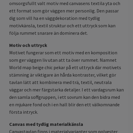
omsorgsfullt valt motiv med canvasens textila yta och
ett format som gör väggen mer personlig. Den passar
dig som vill ha en väggdekoration med tydlig
motivkänsla, textil struktur och ett uttryck som kan
följa rummet snarare än dominera det.
Motiv och uttryck
Motivet fungerar som ett motiv med en komposition
som ger väggen liv utan att ta över rummet. Namnet
World map beige chic pekar på ett uttryck där motivets
stämning är viktigare än hårda kontraster, vilket gör
tavlan lätt att kombinera med trä, textil, neutrala
väggar och mer färgstarka detaljer. I ett vardagsrum kan
den samla soffgruppen, i ett sovrum kan den bidra med
en mjukare fond och i en hall blir den ett välkomnande
första intryck.
Canvas med tydlig materialkänsla
Canvastavlan finns i materialvarianter som polyester