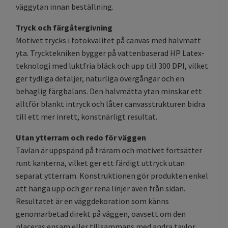
väggytan innan beställning.
Tryck och färgåtergivning
Motivet trycks i fotokvalitet på canvas med halvmatt
yta. Trycktekniken bygger på vattenbaserad HP Latex-
teknologi med luktfria bläck och upp till 300 DPI, vilket
ger tydliga detaljer, naturliga övergångar och en
behaglig färgbalans. Den halvmätta ytan minskar ett
alltför blankt intryck och låter canvasstrukturen bidra
till ett mer inrett, konstnärligt resultat.
Utan ytterram och redo för väggen
Tavlan är uppspänd på träram och motivet fortsätter
runt kanterna, vilket ger ett färdigt uttryck utan
separat ytterram. Konstruktionen gör produkten enkel
att hänga upp och ger rena linjer även från sidan.
Resultatet är en väggdekoration som känns
genomarbetad direkt på väggen, oavsett om den
placeras ensam eller tillsammans med andra tavlor.