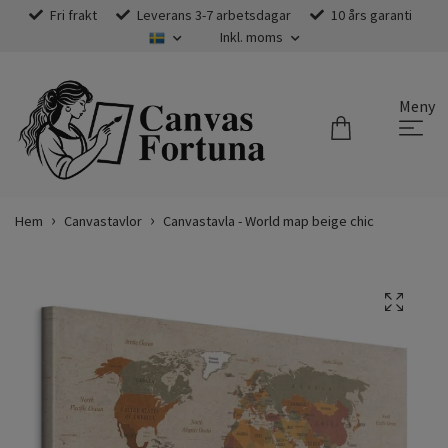
Fri frakt
Leverans 3-7 arbetsdagar
10 års garanti
Inkl. moms
Meny
Hem
Canvastavlor
Canvastavla - World map beige chic