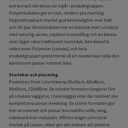
och bomull när dessa val ingår i produktgruppen.
Polyesterduken ger en slät, modern yta med hög
färgmättnad och mycket god beständighet mot fukt
och UV-ljus. Bomullsduken har en klassisk matt struktur
med naturlig värme, mjukare tonomfång och en känsla
som ligger nära traditionell konstduk. Den aktuella
raden avser Polyester (canvas), och hela
produktgruppen presenteras så att kunden kan välja den
känsla som passar rummet bäst.
Storlekar och placering
Produkten finns i storlekarna 30x20cm, 60x40cm,
90x60cm, 120x80cm. De mindre formaten fungerar fint
på smalare väggytor, i tavelväggar eller där motivet ska
komplettera annan inredning. De större formaten gör
mer av rummet och passar bra ovanför soffa, säng,
sideboard eller matplats. Måtten anges som total
storlek på tavlan, vilket gör det enklare att planera