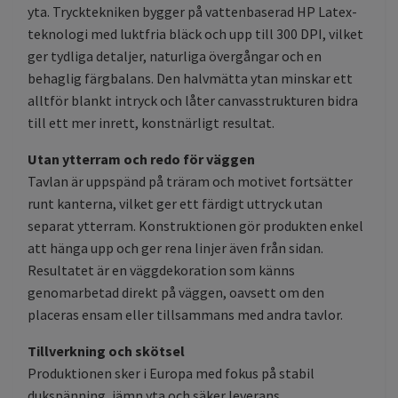
yta. Trycktekniken bygger på vattenbaserad HP Latex-
teknologi med luktfria bläck och upp till 300 DPI, vilket
ger tydliga detaljer, naturliga övergångar och en
behaglig färgbalans. Den halvmätta ytan minskar ett
alltför blankt intryck och låter canvasstrukturen bidra
till ett mer inrett, konstnärligt resultat.
Utan ytterram och redo för väggen
Tavlan är uppspänd på träram och motivet fortsätter
runt kanterna, vilket ger ett färdigt uttryck utan
separat ytterram. Konstruktionen gör produkten enkel
att hänga upp och ger rena linjer även från sidan.
Resultatet är en väggdekoration som känns
genomarbetad direkt på väggen, oavsett om den
placeras ensam eller tillsammans med andra tavlor.
Tillverkning och skötsel
Produktionen sker i Europa med fokus på stabil
dukspänning, jämn yta och säker leverans.