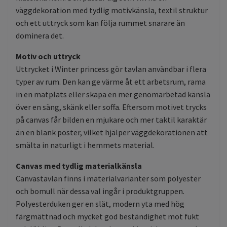
väggdekoration med tydlig motivkänsla, textil struktur
och ett uttryck som kan följa rummet snarare än
dominera det.
Motiv och uttryck
Uttrycket i Winter princess gör tavlan användbar i flera
typer av rum. Den kan ge värme åt ett arbetsrum, rama
in en matplats eller skapa en mer genomarbetad känsla
över en säng, skänk eller soffa. Eftersom motivet trycks
på canvas får bilden en mjukare och mer taktil karaktär
än en blank poster, vilket hjälper väggdekorationen att
smälta in naturligt i hemmets material.
Canvas med tydlig materialkänsla
Canvastavlan finns i materialvarianter som polyester
och bomull när dessa val ingår i produktgruppen.
Polyesterduken ger en slät, modern yta med hög
färgmättnad och mycket god beständighet mot fukt