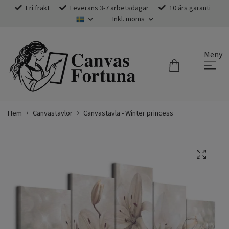
Fri frakt
Leverans 3-7 arbetsdagar
10 års garanti
Inkl. moms
Meny
Hem
Canvastavlor
Canvastavla - Winter princess