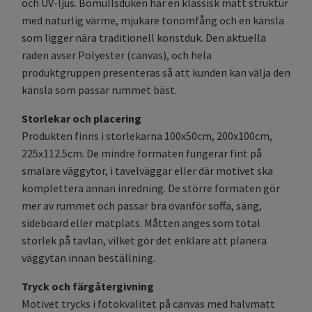
och UV-ljus. Bomullsduken har en klassisk matt struktur
med naturlig värme, mjukare tonomfång och en känsla
som ligger nära traditionell konstduk. Den aktuella
raden avser Polyester (canvas), och hela
produktgruppen presenteras så att kunden kan välja den
känsla som passar rummet bäst.
Storlekar och placering
Produkten finns i storlekarna 100x50cm, 200x100cm,
225x112.5cm. De mindre formaten fungerar fint på
smalare väggytor, i tavelväggar eller där motivet ska
komplettera annan inredning. De större formaten gör
mer av rummet och passar bra ovanför soffa, säng,
sideboard eller matplats. Måtten anges som total
storlek på tavlan, vilket gör det enklare att planera
väggytan innan beställning.
Tryck och färgåtergivning
Motivet trycks i fotokvalitet på canvas med halvmatt