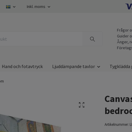
Inkl. moms
Frågor o
Guider o
Ånger, r
Företag
Hand och fotavtryck
Ljuddämpande tavlor
Tygklädda 
oom
Canvas
bedro
Artikelnummer:
L