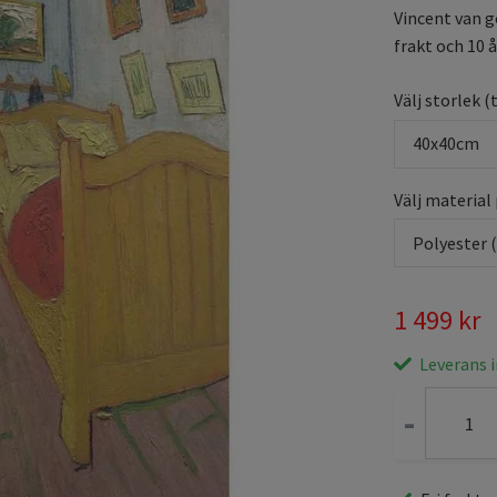
Vincent van g
frakt och 10 å
Välj storlek (
40x40cm
Välj material
Polyester 
1 499 kr
Leverans 
-