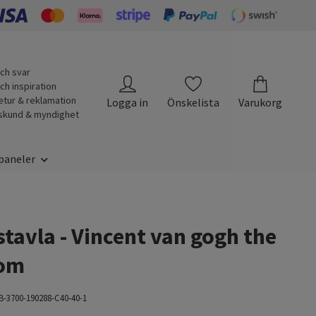
ch svar
ch inspiration
etur & reklamation
Logga in
Önskelista
Varukorg
skund & myndighet
paneler
tavla - Vincent van gogh the
om
B-3700-190288-C40-40-1