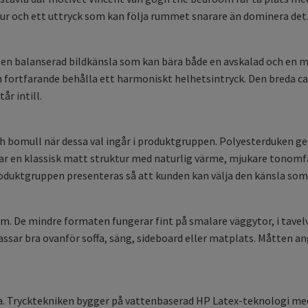
tur och ett uttryck som kan följa rummet snarare än dominera det
en balanserad bildkänsla som kan bära både en avskalad och en mer
n fortfarande behålla ett harmoniskt helhetsintryck. Den breda c
r intill.
ch bomull när dessa val ingår i produktgruppen. Polyesterduken 
r en klassisk matt struktur med naturlig värme, mjukare tonomfå
produktgruppen presenteras så att kunden kan välja den känsla so
m. De mindre formaten fungerar fint på smalare väggytor, i tave
sar bra ovanför soffa, säng, sideboard eller matplats. Måtten ang
. Trycktekniken bygger på vattenbaserad HP Latex-teknologi med lu