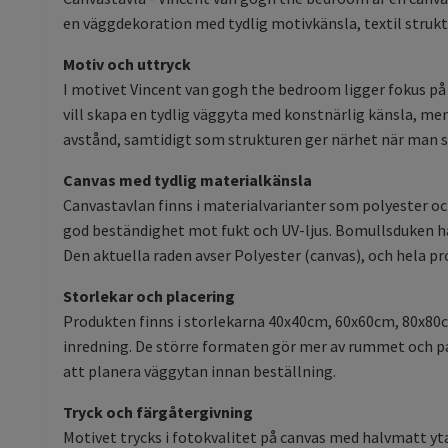
en väggdekoration med tydlig motivkänsla, textil struk
Motiv och uttryck
I motivet Vincent van gogh the bedroom ligger fokus på 
vill skapa en tydlig väggyta med konstnärlig känsla, me
avstånd, samtidigt som strukturen ger närhet när man stå
Canvas med tydlig materialkänsla
Canvastavlan finns i materialvarianter som polyester o
god beständighet mot fukt och UV-ljus. Bomullsduken ha
Den aktuella raden avser Polyester (canvas), och hela 
Storlekar och placering
Produkten finns i storlekarna 40x40cm, 60x60cm, 80x80c
inredning. De större formaten gör mer av rummet och pas
att planera väggytan innan beställning.
Tryck och färgåtergivning
Motivet trycks i fotokvalitet på canvas med halvmatt yta