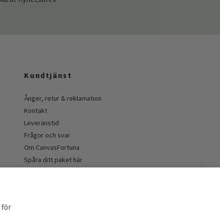
Kundtjänst
Ånger, retur & reklamation
Kontakt
Leveranstid
Frågor och svar
Om CanvasFortuna
Spåra ditt paket här
Guider och inspiration
 för