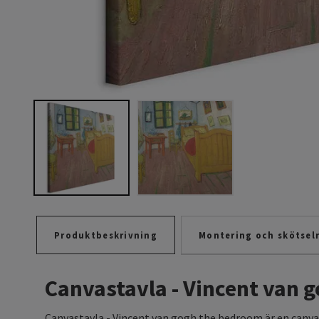
Produktbeskrivning
Montering och skötsel
Canvastavla - Vincent van 
Canvastavla - Vincent van gogh the bedroom är en canvas