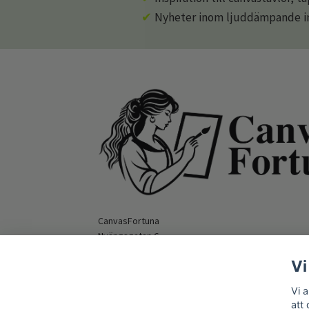
✔
Nyheter inom ljuddämpande in
CanvasFortuna
Nyängsgatan 6
295 39 Bromölla
Vi
Orgnummer: 559516-9862
E-mail:
hello@canvasfortuna.com
Vi 
att