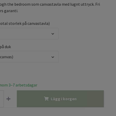
ogh the bedroom som canvastavla med lugnt uttryck. Fri
rs garanti.
total storlek på canvastavla)
 på duk
(canvas)
inom 3–7 arbetsdagar
+
Lägg i korgen