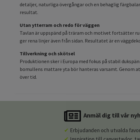
detaljer, naturliga övergångar och en behaglig färgbalan
resultat.
Utan ytterram och redo för väggen
Tavlan är uppspänd på träram och motivet fortsätter run
ger rena linjer även från sidan. Resultatet är en vägg
Tillverkning och skötsel
Produktionen sker i Europa med fokus på stabil dukspänn
bomullens mattare yta bör hanteras varsamt. Genom att 
över tid.
Anmäl dig till vår n
✔
Erbjudanden och utvalda favor
✔
Inspiration till canvastavlor, t