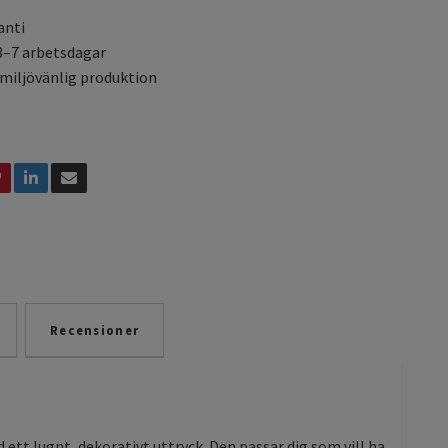
anti
3–7 arbetsdagar
 miljövänlig produktion
Recensioner
tt lugnt, dekorativt uttryck. Den passar dig som vill ha