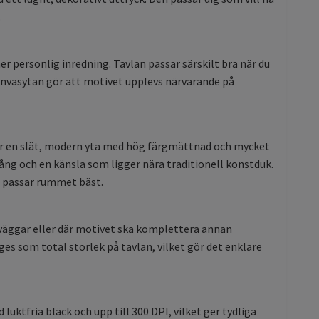
.
 personlig inredning. Tavlan passar särskilt bra när du
anvasytan gör att motivet upplevs närvarande på
ger en slät, modern yta med hög färgmättnad och mycket
ng och en känsla som ligger nära traditionell konstduk.
m passar rummet bäst.
lväggar eller där motivet ska komplettera annan
es som total storlek på tavlan, vilket gör det enklare
ktfria bläck och upp till 300 DPI, vilket ger tydliga