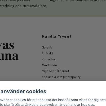
redning och rumsavdelare
Handla Tryggt
Garanti
Fri frakt
Köpvillkor
Omdömen
Miljö och hållbarhet
Cookies & integritetspolicy
Företagskund & myndighet
 använder cookies
använder cookies för att anpassa det innehåll som visas för dig och
 du ska få bästa tänkbara upplevelse när du handlar hos oss.