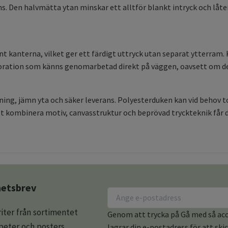
s. Den halvmätta ytan minskar ett alltför blankt intryck och låter
t kanterna, vilket ger ett färdigt uttryck utan separat ytterram
dekoration som känns genomarbetad direkt på väggen, oavsett om d
ing, jämn yta och säker leverans. Polyesterduken kan vid behov t
kombinera motiv, canvasstruktur och beprövad tryckteknik får du 
yhetsbrev
iter från sortimentet
Genom att trycka på Gå med så acce
apeter och posters
lagrar din e-postadress för att ski