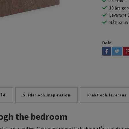
Fri frakt
10 års gar
Leverans 
Hållbar &
Dela
råd
Guider och inspiration
Frakt och leverans
gogh the bedroom
tavla där motivet Vincent van gogh the bedroom får ta plats med e